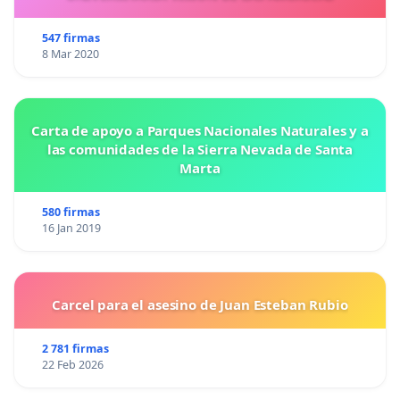
proponemos para
Premio Ibn
Rushd
de la
Concordia
,
en su segunda edición
de 2025,
coincide
547 firmas
plenamente con el marco de méritos que se exigen
8 Mar 2020
en la convocatoria de la Asociación de Amistad
Andaluza Marroquí
F
oro Ibn
Rushd
.
Carta de apoyo a Parques Nacionales Naturales y a
las comunidades de la Sierra Nevada de Santa
Marta
580 firmas
16 Jan 2019
Carcel para el asesino de Juan Esteban Rubio
2 781 firmas
22 Feb 2026