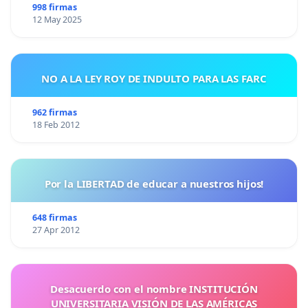
998 firmas
celebrados durante los primeros años de la
12 May 2025
trayectoria del Centro de la Memoria Común, la
Democracia y la Paz, que inicialmente se llamaba
"de la Memoria Común y el Porvenir", y que tanto
NO A LA LEY ROY DE INDULTO PARA LAS FARC
han contribuido al reconocimiento mutuo y a la
962 firmas
eliminación de prejuicios respectivos
sobretodo
18 Feb 2012
entre España y Marruecos, el Festival Internacional
de Cine y Memoria Común de
Nador
ha aportado
una puesta en valor del arte cinematográfico
Por la LIBERTAD de educar a nuestros hijos!
comprometido con los derechos humanos y la
interculturalidad.
648 firmas
27 Apr 2012
Como vemos,
la fructífera y comprometida
Desacuerdo con el nombre INSTITUCIÓN
trayectoria d
el CMCDP cuya candidatura
UNIVERSITARIA VISIÓN DE LAS AMÉRICAS