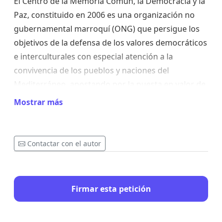
El Centro de la Memoria Común, la Democracia y la
Paz, constituido en 2006 es una organización no
gubernamental marroquí (ONG) que persigue los
objetivos de la defensa de los valores democráticos
e interculturales con especial atención a la
convivencia de los pueblos y naciones del
Mediterráneo, apostando por la puesta en valor de
la memoria común histórica y cultural, así como en
Mostrar más
la necesidad del desarrollo económico y social,
poniendo especial énfasis en la defensa de los
derechos humanos.
Contactar con el autor
Al frente del mismo hay destacados intelectuales y
Firmar esta petición
profesionales que padecieron persecución bajo el
reinado de Hasan II y que ahora, bajo el reinado de