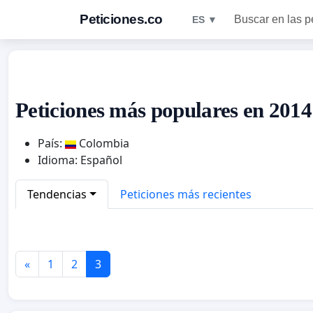
Peticiones.co
Buscar en las p
ES ▼
Peticiones más populares en 201
País:
Colombia
Idioma: Español
Tendencias
Peticiones más recientes
«
1
2
3