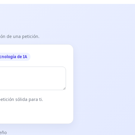
ón de una petición.
cnología de IA
tición sólida para ti.
seño