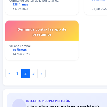
Comité de sostén de la postulació…
138 firmas
6 Nov 2023
21 Jan 202
Demanda contra las app de
prestamos
Villians Carabali
16 firmas
14 Mar 2023
«
1
2
3
»
INICIA TU PROPIA PETICIÓN