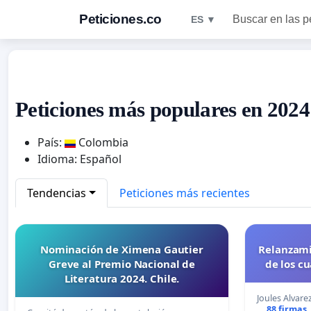
Peticiones.co
Buscar en las p
ES ▼
Peticiones más populares en 202
País:
Colombia
Idioma: Español
Tendencias
Peticiones más recientes
Nominación de Ximena Gautier
Relanzami
Greve al Premio Nacional de
de los c
Literatura 2024. Chile.
Joules Alvare
88 firmas