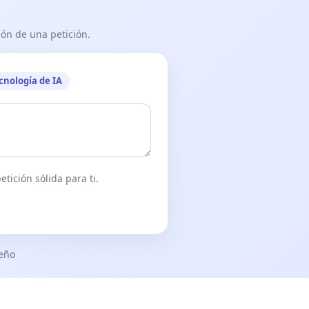
ón de una petición.
cnología de IA
tición sólida para ti.
seño