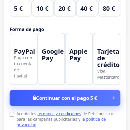
5 €
10 €
20 €
40 €
80 €
Forma de pago
PayPal
Google
Apple
Tarjeta
Pay
Pay
de
Paga con
crédito
tu cuenta
de
Visa,
PayPal
Mastercard
Continuar con el pago 5 €
Acepto los
términos y condiciones
de Peticiones.co
para las campañas publicitarias y
la política de
privacidad
.