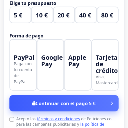
Elige tu presupuesto
5 €
10 €
20 €
40 €
80 €
Forma de pago
PayPal
Google
Apple
Tarjeta
Pay
Pay
de
Paga con
crédito
tu cuenta
de
Visa,
PayPal
Mastercard
Continuar con el pago 5 €
Acepto los
términos y condiciones
de Peticiones.co
para las campañas publicitarias y
la política de