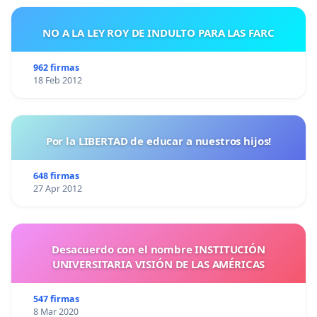
NO A LA LEY ROY DE INDULTO PARA LAS FARC
962 firmas
18 Feb 2012
Por la LIBERTAD de educar a nuestros hijos!
648 firmas
27 Apr 2012
Desacuerdo con el nombre INSTITUCIÓN
UNIVERSITARIA VISIÓN DE LAS AMÉRICAS
547 firmas
8 Mar 2020