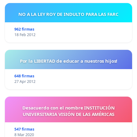
NO A LA LEY ROY DE INDULTO PARA LAS FARC
962 firmas
18 Feb 2012
Por la LIBERTAD de educar a nuestros hijos!
648 firmas
27 Apr 2012
Desacuerdo con el nombre INSTITUCIÓN
UNIVERSITARIA VISIÓN DE LAS AMÉRICAS
547 firmas
8 Mar 2020