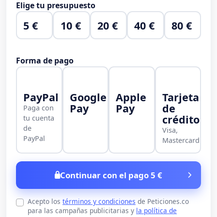
Elige tu presupuesto
5 €
10 €
20 €
40 €
80 €
Forma de pago
PayPal
Google
Apple
Tarjeta
Pay
Pay
de
Paga con
crédito
tu cuenta
de
Visa,
PayPal
Mastercard
Continuar con el pago 5 €
Acepto los
términos y condiciones
de Peticiones.co
para las campañas publicitarias y
la política de