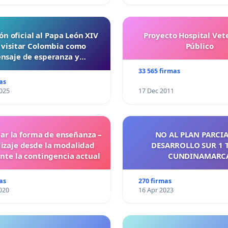
ón oficial al Papa León XIV
Proyecto Hospital Vet
 visitar Colombia como
Público
nsaje de esperanza y
reconciliación
33 565 firmas
as
025
17 Dec 2011
ar la forma de enseñanza –
NO AL PLAN PARCIA
izaje desde la modalidad
DESARROLLO SUR 1 
ante la contingencia actual
CUNDINAMARC
as
270 firmas
020
16 Apr 2023