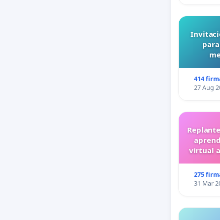
Invitaci
para
me
414 firm
27 Aug 2
Replante
aprend
virtual 
275 firm
31 Mar 2