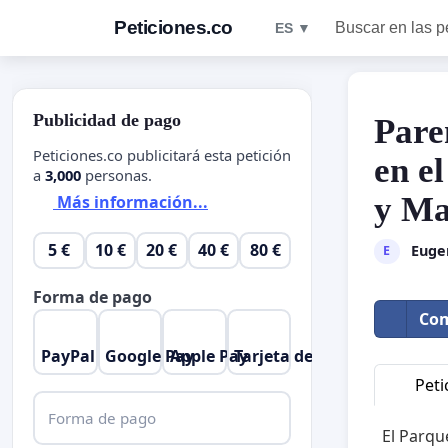
Peticiones.co
Buscar en las p
ES ▼
Publicidad de pago
Pare
Peticiones.co publicitará esta petición
en e
a
3,000
personas.
y Ma
Más información...
5 €
10 €
20 €
40 €
80 €
Euge
E
Forma de pago
Com
PayPal
Google Pay
Apple Pay
Tarjeta de crédito
Peti
Forma de pago
El Parqu