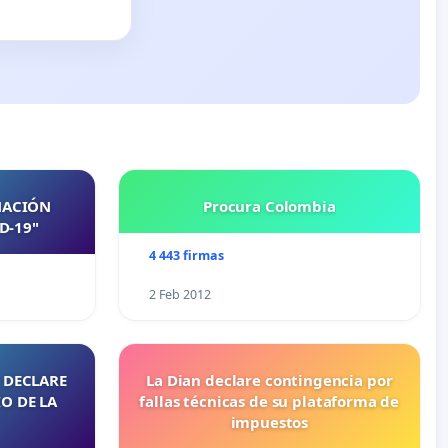
NACIÓN
Procura Colombia
D-19"
4 443 firmas
2 Feb 2012
 DECLARE
La Dian declare contingencia por
O DE LA
fallas técnicas de su plataforma de
impuestos