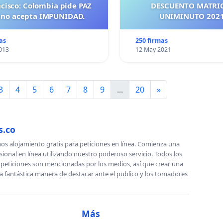
ncisco: Colombia pide PAZ
DESCUENTO MATRI
 no acepta IMPUNIDAD.
UNIMINUTO 
as
250 firmas
013
12 May 2021
3
4
5
6
7
8
9
...
20
»
s.co
s alojamiento gratis para peticiones en línea. Comienza una
sional en línea utilizando nuestro poderoso servicio. Todos los
s peticiones son mencionadas por los medios, así que crear una
a fantástica manera de destacar ante el publico y los tomadores
Más