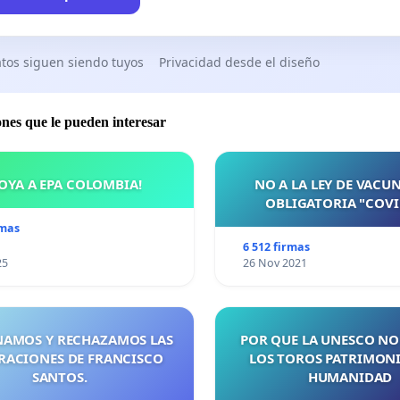
tos siguen siendo tuyos
Privacidad desde el diseño
ones que le pueden interesar
OYA A EPA COLOMBIA!
NO A LA LEY DE VACU
OBLIGATORIA "COVI
rmas
6 512 firmas
25
26 Nov 2021
AMOS Y RECHAZAMOS LAS
POR QUE LA UNESCO NO
RACIONES DE FRANCISCO
LOS TOROS PATRIMONI
SANTOS.
HUMANIDAD