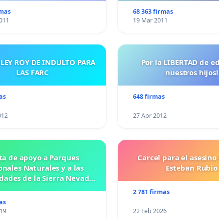
rmas
68 363 firmas
011
19 Mar 2011
 LEY ROY DE INDULTO PARA
Por la LIBERTAD de e
LAS FARC
nuestros hijos!
as
648 firmas
012
27 Apr 2012
ta de apoyo a Parques
Carcel para el asesino
nales Naturales y a las
Esteban Rubio
ades de la Sierra Nevada
de Santa Marta
2 781 firmas
as
019
22 Feb 2026