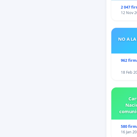
2 047 fi
12 Nov 2
NO A LA
962 firm
18 Feb 2
Car
Nacio
comunid
580 firm
16 Jan 2