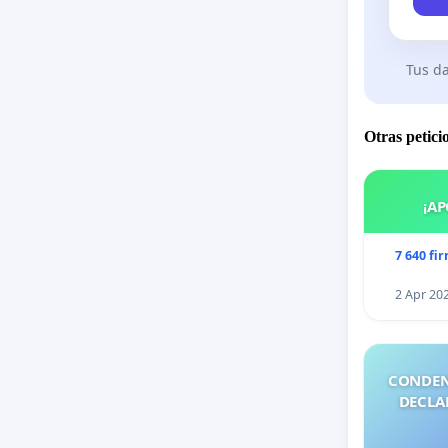
Tus da
Otras petici
¡AP
7 640 fi
2 Apr 20
CONDEN
DECLA