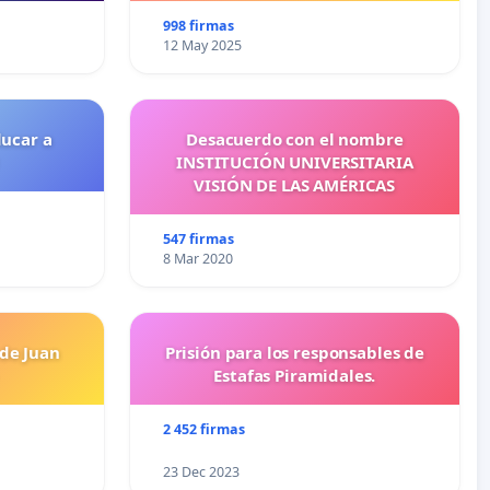
998 firmas
12 May 2025
ducar a
Desacuerdo con el nombre
INSTITUCIÓN UNIVERSITARIA
VISIÓN DE LAS AMÉRICAS
547 firmas
8 Mar 2020
 de Juan
Prisión para los responsables de
Estafas Piramidales.
2 452 firmas
23 Dec 2023