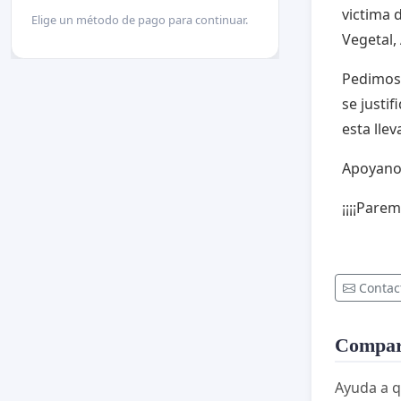
victima 
Elige un método de pago para continuar.
Vegetal,
Pedimos:
se justi
esta lle
Apoyanos
¡¡¡¡Parem
Contac
Compart
Ayuda a q