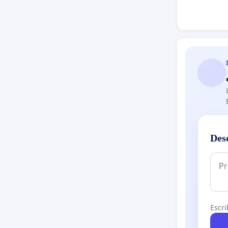
Des
Escri