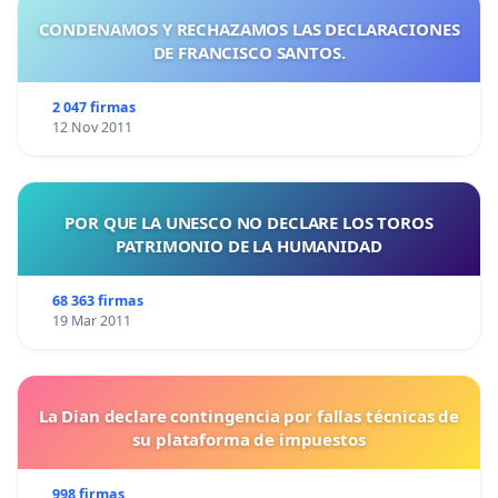
​Atentamente,
CONDENAMOS Y RECHAZAMOS LAS DECLARACIONES
​Army, el fandom más grande del mundo.
DE FRANCISCO SANTOS.
2 047 firmas
12 Nov 2011
POR QUE LA UNESCO NO DECLARE LOS TOROS
PATRIMONIO DE LA HUMANIDAD
68 363 firmas
19 Mar 2011
La Dian declare contingencia por fallas técnicas de
su plataforma de impuestos
998 firmas