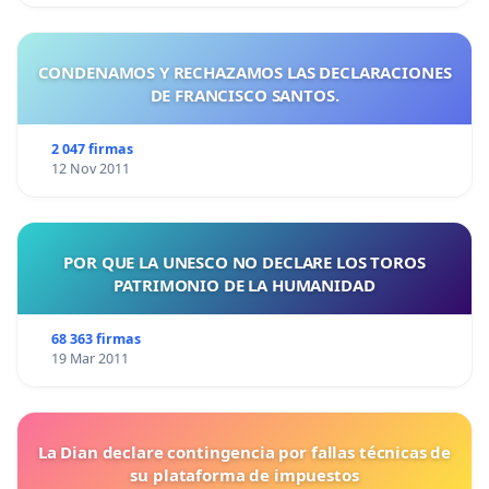
garantiza la autonomía y profesionalización de la
carrera del auditor gubernamental.
CONDENAMOS Y RECHAZAMOS LAS DECLARACIONES
"El gasto público solo alcanza su máxima eficacia y
DE FRANCISCO SANTOS.
eficiencia cuando es controlado y fiscalizado por
entidades independientes."
2 047 firmas
12 Nov 2011
POR QUE LA UNESCO NO DECLARE LOS TOROS
PATRIMONIO DE LA HUMANIDAD
68 363 firmas
19 Mar 2011
La Dian declare contingencia por fallas técnicas de
su plataforma de impuestos