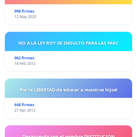
998 firmas
12 May 2025
NO A LA LEY ROY DE INDULTO PARA LAS FARC
962 firmas
18 Feb 2012
Por la LIBERTAD de educar a nuestros hijos!
648 firmas
27 Apr 2012
Desacuerdo con el nombre INSTITUCIÓN