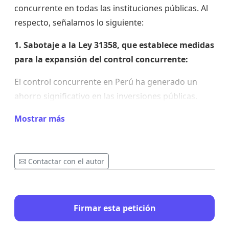
concurrente en todas las instituciones públicas. Al
respecto, señalamos lo siguiente:
1. Sabotaje a la Ley 31358, que establece medidas
para la expansión del control concurrente:
El control concurrente en Perú ha generado un
ahorro significativo en las inversiones públicas.
Según datos recientes, entre 2018 y 2023, este tipo
Mostrar más
de control permitió ahorrar aproximadamente
3,829 millones de soles en más de 1,900
inversiones, principalmente a través de la
Contactar con el autor
reducción de sobrecostos y la mejora en la
ejecución de proyectos. Bajo la supervisión del
control concurrente, las inversiones han visto una
Firmar esta petición
disminución anual promedio de costos del 5.5%,
mientras que las que no fueron controladas