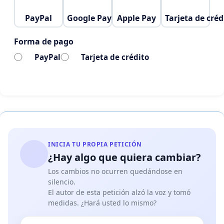
PayPal
Google Pay
Apple Pay
Tarjeta de créd
2. Sabotaje a la Ley N° 32064, que garantiza la
autonomía y profesionalización de la carrera del
Forma de pago
auditor gubernamental:
PayPal
Tarjeta de crédito
La Ley del Auditor es esencial para asegurar que las
auditorías se realicen con independencia,
objetividad y calidad. Para cumplir con estos
objetivos, es fundamental que se destinen los
recursos financieros adecuados. Esto permitirá a
los auditores desempeñar sus funciones con la
INICIA TU PROPIA PETICIÓN
independencia necesaria, sin presiones externas,
¿Hay algo que quiera cambiar?
garantizando una supervisión efectiva de los
Los cambios no ocurren quedándose en
recursos públicos y la identificación temprana de
silencio.
El autor de esta petición alzó la voz y tomó
irregularidades. Mediante la Novena Disposición
medidas. ¿Hará usted lo mismo?
Complementaria de la Ley N° 32103, se ha reducido