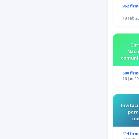
962 firm
18 Feb 2
Car
Nacio
comunid
580 firm
16 Jan 2
Invitaci
para
me
414 firm