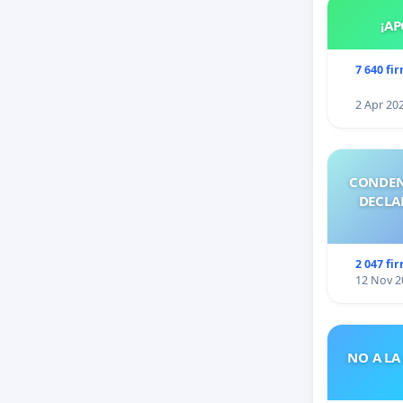
¡AP
7 640 fi
2 Apr 20
CONDEN
DECLA
2 047 fi
12 Nov 2
NO A LA