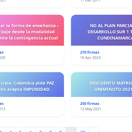
025
17 Dec 2011
ar la forma de enseñanza –
NO AL PLAN PARCIA
izaje desde la modalidad
DESARROLLO SUR 1 
ante la contingencia actual
CUNDINAMARC
as
270 firmas
020
16 Apr 2023
ncisco: Colombia pide PAZ
DESCUENTO MATRI
 no acepta IMPUNIDAD.
UNIMINUTO 
as
250 firmas
013
12 May 2021