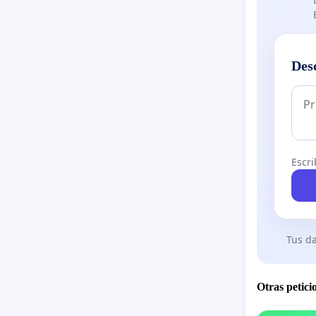
Des
Escri
Tus da
Otras petici