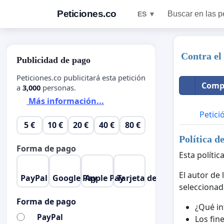
Peticiones.co
Buscar en las p
ES ▼
Contra el
Publicidad de pago
Peticiones.co publicitará esta petición
Compa
a
3,000
personas.
Más información...
Petici
5 €
10 €
20 €
40 €
80 €
Política d
Forma de pago
Esta polític
El autor de
PayPal
Google Pay
Apple Pay
Tarjeta de crédito
seleccionad
Forma de pago
¿Qué in
PayPal
Los fine