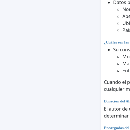
Datos 
No
Ape
Ubi
Paí
¿Cuáles son las 
Su cons
Mos
Man
Ent
Cuando el p
cualquier 
Duración del A
El autor de
determinar 
Encargados del