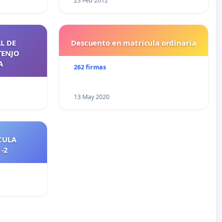
23 Feb 2012
L DE
Descuento en matricula ordinaria
TENJO
A
262 firmas
13 May 2020
CULA
2021-2