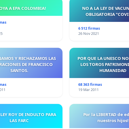
OYA A EPA COLOMBIA!
NO A LA LEY DE VACU
OBLIGATORIA "COVI
rmas
6 512 firmas
25
26 Nov 2021
AMOS Y RECHAZAMOS LAS
POR QUE LA UNESCO NO
RACIONES DE FRANCISCO
LOS TOROS PATRIMONI
SANTOS.
HUMANIDAD
rmas
68 363 firmas
011
19 Mar 2011
 LEY ROY DE INDULTO PARA
Por la LIBERTAD de e
LAS FARC
nuestros hijos!