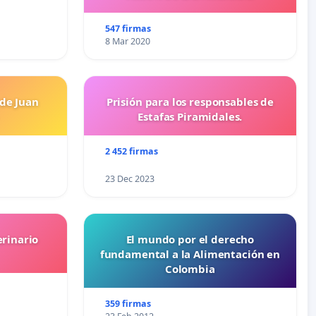
547 firmas
8 Mar 2020
 de Juan
Prisión para los responsables de
Estafas Piramidales.
2 452 firmas
23 Dec 2023
erinario
El mundo por el derecho
fundamental a la Alimentación en
Colombia
359 firmas