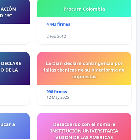
NACIÓN
Procura Colombia
D-19"
4 443 firmas
2 Feb 2012
 DECLARE
La Dian declare contingencia por
O DE LA
fallas técnicas de su plataforma de
impuestos
998 firmas
12 May 2025
ducar a
Desacuerdo con el nombre
INSTITUCIÓN UNIVERSITARIA
VISIÓN DE LAS AMÉRICAS