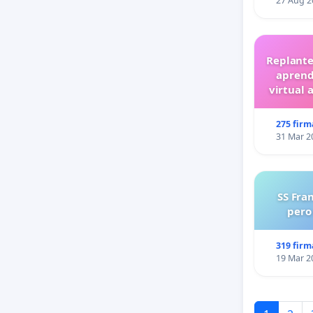
27 Aug 2
Replante
aprend
virtual 
275 firm
31 Mar 2
SS Fra
pero
319 firm
19 Mar 2