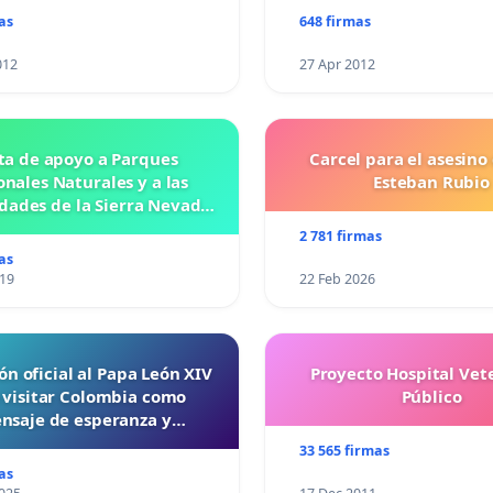
as
648 firmas
012
27 Apr 2012
ta de apoyo a Parques
Carcel para el asesino
nales Naturales y a las
Esteban Rubio
ades de la Sierra Nevada
de Santa Marta
2 781 firmas
as
019
22 Feb 2026
ón oficial al Papa León XIV
Proyecto Hospital Vet
 visitar Colombia como
Público
nsaje de esperanza y
reconciliación
33 565 firmas
as