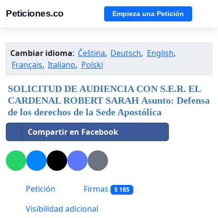
Peticiones.co
Empieza una Petición
Cambiar idioma
:
Čeština
,
Deutsch
,
English
,
Français
,
Italiano
,
Polski
SOLICITUD DE AUDIENCIA CON S.E.R. EL
CARDENAL ROBERT SARAH Asunto: Defensa
de los derechos de la Sede Apostólica
Compartir en Facebook
Petición
Firmas
5 185
Visibilidad adicional