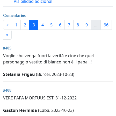
Visibilidad adicional
Comentarios
«
1
2
3
4
5
6
7
8
9
...
96
»
#405
Voglio che venga fuori la verità e cioè che quel
personaggio vestito di bianco non è il papa!!!!
Stefania Frigau
(Burcei, 2023-10-23)
#408
VERE PAPA MORTUUS EST. 31-12-2022
Gaston Hermida
(Caba, 2023-10-23)