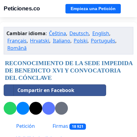
Peticiones.co
Empieza una Petición
Cambiar idioma
:
Čeština
,
Deutsch
,
English
,
Français
,
Hrvatski
,
Italiano
,
Polski
,
Português
,
Română
RECONOCIMIENTO DE LA SEDE IMPEDIDA
DE BENEDICTO XVI Y CONVOCATORIA
DEL CÓNCLAVE
Compartir en Facebook
Petición
Firmas
18 921