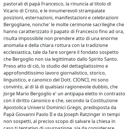
pastorali di papà Francesco, la rinuncia al titolo di
Vicario di Cristo, e le innumerevoli strampalate
posizioni, esternazioni, manifestazioni e celebrazioni
Bergogliane, nonche' le molte cerimonie sacrileghe che
hanno caratterizzato il papato di Francesco fino ad ora,
risulta impossibile non prendere atto di una enorme
anomalia e della chiara rottura con la tradizione
ecclesiastica, tale da fare sorgere il fondato sospetto
che Bergoglio non sia legittimato dallo Spirito Santo.
Preso atto di ciò, lo studio del dettagliatissimo e
approfonditissimo lavoro giornalistico, storico,
linguistico, e canonico del Dott. CIONCI, mi sono
convinto, al di là di qualsiasi ragionevole dubbio, che
Jorge Mario Bergoglio e' un antipapa eletto in contrasto
con il diritto canonico e che, secondo la Costituzione
Apostolica Universi Dominici Gregis, predisposta da
Papà Giovanni Paolo II e da Joseph Ratzinger in tempi
non sospetti, al preciso scopo di salvare la chiesa in
caso ti tentativo di usurpazione, sia da considerare