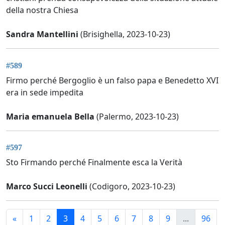
della nostra Chiesa
Sandra Mantellini
(Brisighella, 2023-10-23)
#589
Firmo perché Bergoglio è un falso papa e Benedetto XVI
era in sede impedita
Maria emanuela Bella
(Palermo, 2023-10-23)
#597
Sto Firmando perché Finalmente esca la Verità
Marco Succi Leonelli
(Codigoro, 2023-10-23)
«
1
2
3
4
5
6
7
8
9
...
96