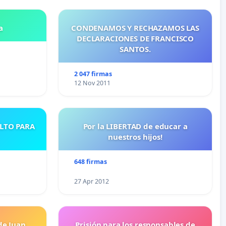
a
CONDENAMOS Y RECHAZAMOS LAS
DECLARACIONES DE FRANCISCO
SANTOS.
2 047 firmas
12 Nov 2011
ULTO PARA
Por la LIBERTAD de educar a
nuestros hijos!
648 firmas
27 Apr 2012
de Juan
Prisión para los responsables de