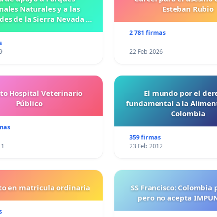
nales Naturales y a las
Esteban Rubio
es de la Sierra Nevada de
Santa Marta
2 781 firmas
s
9
22 Feb 2026
to Hospital Veterinario
El mundo por el der
Público
fundamental a la Alimen
Colombia
rmas
359 firmas
11
23 Feb 2012
o en matricula ordinaria
SS Francisco: Colombia 
pero no acepta IMPU
s