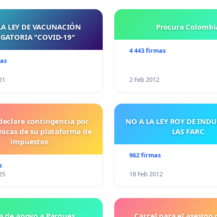
LA LEY DE VACUNACIÓN
Procura Colombi
GATORIA "COVID-19"
4 443 firmas
mas
21
2 Feb 2012
declare contingencia por
NO A LA LEY ROY DE IND
cnicas de su plataforma de
LAS FARC
impuestos
962 firmas
s
25
18 Feb 2012
a de apoyo a Parques
Carcel para el asesino 