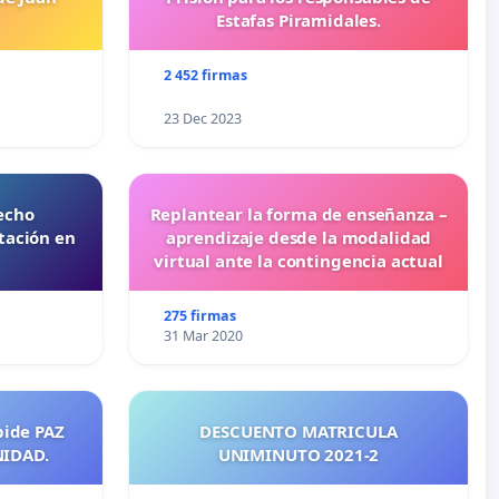
Estafas Piramidales.
2 452 firmas
23 Dec 2023
echo
Replantear la forma de enseñanza –
tación en
aprendizaje desde la modalidad
virtual ante la contingencia actual
275 firmas
31 Mar 2020
pide PAZ
DESCUENTO MATRICULA
NIDAD.
UNIMINUTO 2021-2