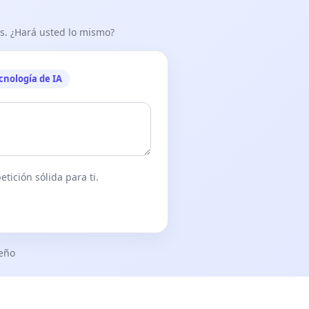
as. ¿Hará usted lo mismo?
cnología de IA
tición sólida para ti.
seño