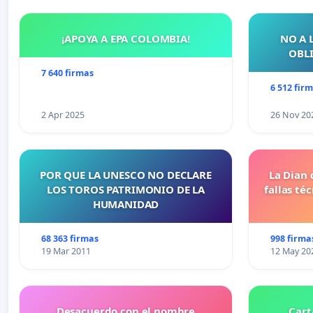
¡APOYA A EPA COLOMBIA!
NO A 
OBLI
7 640 firmas
6 512 fir
2 Apr 2025
26 Nov 20
POR QUE LA UNESCO NO DECLARE
La Dian 
LOS TOROS PATRIMONIO DE LA
fallas té
HUMANIDAD
68 363 firmas
998 firma
19 Mar 2011
12 May 20
Desacuerdo con el nombre
Cart