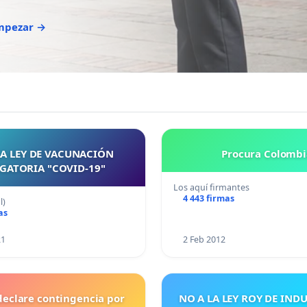
empezar →
LA LEY DE VACUNACIÓN
Procura Colombi
GATORIA "COVID-19"
Los aquí firmantes
4 443 firmas
l)
as
21
2 Feb 2012
declare contingencia por
NO A LA LEY ROY DE IND