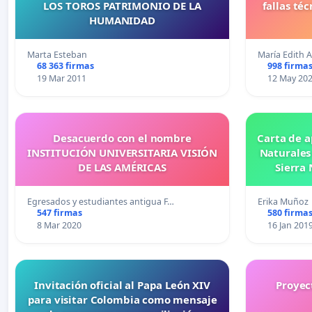
LOS TOROS PATRIMONIO DE LA
fallas té
HUMANIDAD
Marta Esteban
María Edith A
68 363 firmas
998 firma
19 Mar 2011
12 May 20
Desacuerdo con el nombre
Carta de a
INSTITUCIÓN UNIVERSITARIA VISIÓN
Naturales
DE LAS AMÉRICAS
Sierra
Egresados y estudiantes antigua F…
Erika Muñoz
547 firmas
580 firma
8 Mar 2020
16 Jan 201
Invitación oficial al Papa León XIV
Proyec
para visitar Colombia como mensaje