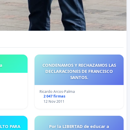
a
CONDENAMOS Y RECHAZAMOS LAS
DECLARACIONES DE FRANCISCO
SANTOS.
Ricardo Arcos-Palma
2 047 firmas
12 Nov 2011
ULTO PARA
Por la LIBERTAD de educar a