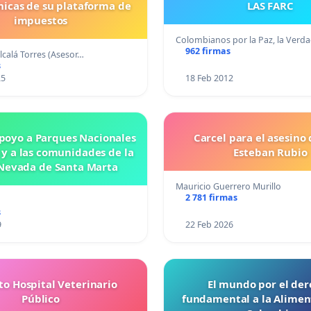
cnicas de su plataforma de
LAS FARC
impuestos
Colombianos por la Paz, la Verd
962 firmas
lcalá Torres (Asesor…
s
25
18 Feb 2012
poyo a Parques Nacionales
Carcel para el asesino
 y a las comunidades de la
Esteban Rubio
 Nevada de Santa Marta
Mauricio Guerrero Murillo
2 781 firmas
s
9
22 Feb 2026
to Hospital Veterinario
El mundo por el de
Público
fundamental a la Alimen