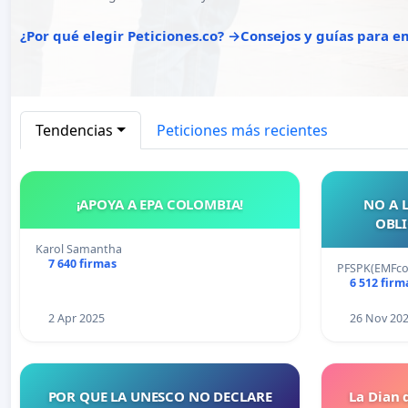
¿Por qué elegir Peticiones.co? →
Consejos y guías para 
Tendencias
Peticiones más recientes
¡APOYA A EPA COLOMBIA!
NO A 
OBLI
Karol Samantha
7 640 firmas
PFSPK(EMFco
6 512 firm
2 Apr 2025
26 Nov 20
POR QUE LA UNESCO NO DECLARE
La Dian 