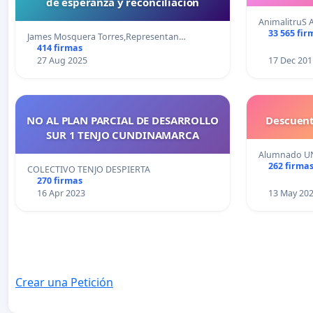
de esperanza y reconciliación
AnimalitruS 
33 565 fir
James Mosquera Torres,Representan…
414 firmas
27 Aug 2025
17 Dec 201
NO AL PLAN PARCIAL DE DESARROLLO
Descuent
SUR 1 TENJO CUNDINAMARCA
Alumnado U
262 firma
COLECTIVO TENJO DESPIERTA
270 firmas
16 Apr 2023
13 May 20
Crear una Petición