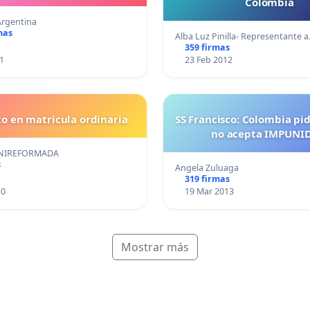
Colombia
Argentina
mas
Alba Luz Pinilla- Representante 
359 firmas
1
23 Feb 2012
o en matricula ordinaria
SS Francisco: Colombia pi
no acepta IMPUNI
NIREFORMADA
s
Angela Zuluaga
319 firmas
20
19 Mar 2013
Mostrar más