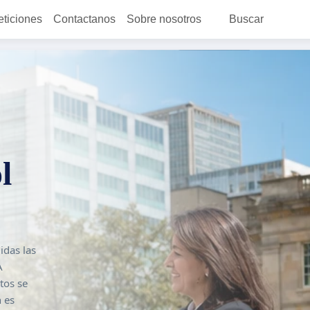
eticiones
Contactanos
Sobre nosotros
Buscar
l
idas las
A
tos se
n es