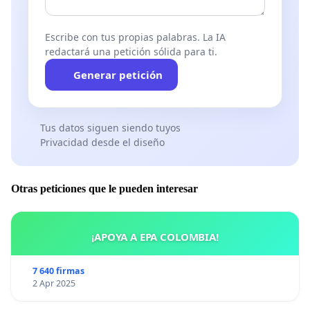
Si decide mostrar el vídeo, YouTube recibirá su direcci
dirección web (URL) de esta página, y podrá recopila
Escribe con tus propias palabras. La IA
redactará una petición sólida para ti.
interacción con el vídeo de conformidad con su
Polít
privacidad
.
Generar petición
Mostrar el vídeo
Tus datos siguen siendo tuyos
Privacidad desde el diseño
Otras peticiones que le pueden interesar
¡APOYA A EPA COLOMBIA!
7 640 firmas
2 Apr 2025