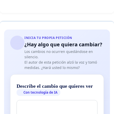
Confiamos en que considerará estas alternativas y se in
comunidad para encontrar una solución que equilibre 
mantenimiento de la carretera con la accesibilidad conti
económica de la región.
INICIA TU PROPIA PETICIÓN
Nosotros, los abajo firmantes, solicitamos respetuosa
¿Hay algo que quiera cambiar?
reconsideración del plan de cierre total y esperamos s
Los cambios no ocurren quedándose en
y su disposición para explorar estas alternativas.
silencio.
El autor de esta petición alzó la voz y tomó
Atentamente,
medidas. ¿Hará usted lo mismo?
Comerciantes, Turismo, Comunidad General de Veneci
Fredonia, Bolombolo, Jardín, Jericó, y todo el suroeste 
Describe el cambio que quieres ver
Con tecnología de IA
Este contenido está alojado por YouTube