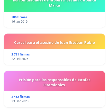
las comunidades de la Sierra Nevada de Santa
Marta
580 firmas
16 Jan 2019
Carcel para el asesino de Juan Esteban Rubio
2 781 firmas
22 Feb 2026
Prisión para los responsables de Estafas
Piramidales.
2 452 firmas
23 Dec 2023