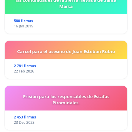
las comunidades de la Sierra Nevada de Santa
Marta
580 firmas
16 Jan 2019
Carcel para el asesino de Juan Esteban Rubio
2 781 firmas
22 Feb 2026
Prisión para los responsables de Estafas
Piramidales.
2 453 firmas
23 Dec 2023