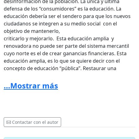
desinformación de la población. La única y última
defensa de los “consumidores” es la educación. La
educación debería ser el sendero para que los nuevos
ciudadanos se integren a su medio social con el
objetivo de mantenerlo,
criticarlo y mejorarlo. Esta educación amplia y
renovadora no puede ser parte del sistema mercantil
cuyo norte es el de crear ganancias financieras. Esta
educación amplia, es lo que se quiere decir con el
concepto de educación “pública”. Restaurar una
educación financiada por el estado y que se imparta
gratuitamente a todos los chilenos, “criminalizar” el
...Mostrar más
lucro en la educación y abrir las puertas al cambio que
exigen los chilenos cuentan desde ya con nuestro
apoyo incondicional.
Contactar con el autor
Académicos, profesionales y técnicos chileno-
canadienses.