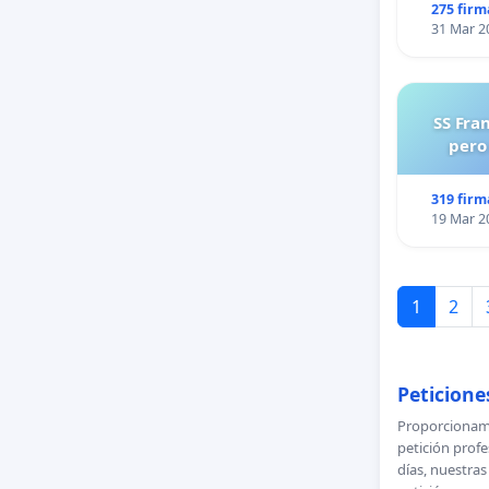
275 firm
31 Mar 2
SS Fra
pero
319 firm
19 Mar 2
1
2
Peticione
Proporcionamo
petición profe
días, nuestra