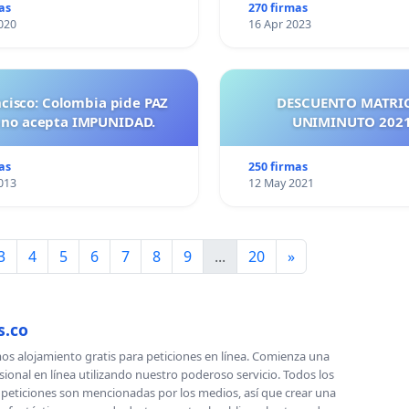
as
270 firmas
020
16 Apr 2023
ncisco: Colombia pide PAZ
DESCUENTO MATRI
 no acepta IMPUNIDAD.
UNIMINUTO 
as
250 firmas
013
12 May 2021
3
4
5
6
7
8
9
...
20
»
s.co
s alojamiento gratis para peticiones en línea. Comienza una
sional en línea utilizando nuestro poderoso servicio. Todos los
s peticiones son mencionadas por los medios, así que crear una