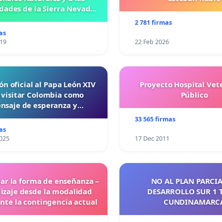
ades de la Sierra Nevada
de Santa Marta
2 781 firmas
as
019
22 Feb 2026
ón oficial al Papa León XIV
Proyecto Hospital Vet
 visitar Colombia como
Público
nsaje de esperanza y
reconciliación
33 565 firmas
as
025
17 Dec 2011
ar la forma de enseñanza –
NO AL PLAN PARCIA
izaje desde la modalidad
DESARROLLO SUR 1 
ante la contingencia actual
CUNDINAMARC