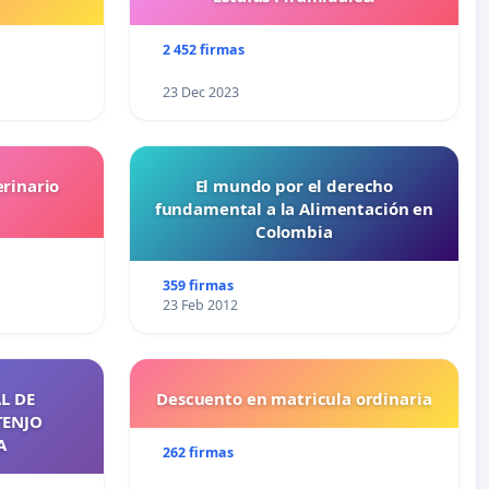
2 452 firmas
23 Dec 2023
erinario
El mundo por el derecho
fundamental a la Alimentación en
Colombia
359 firmas
23 Feb 2012
L DE
Descuento en matricula ordinaria
TENJO
A
262 firmas