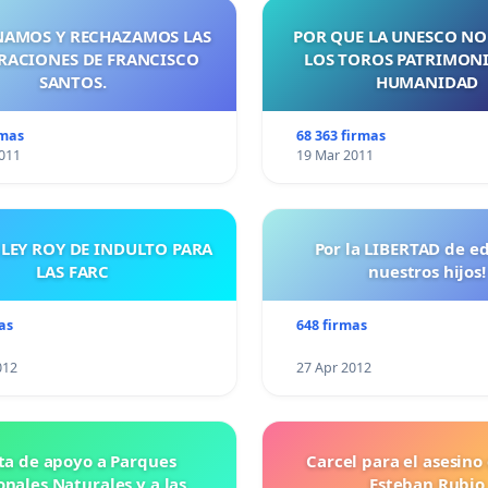
AMOS Y RECHAZAMOS LAS
POR QUE LA UNESCO NO
RACIONES DE FRANCISCO
LOS TOROS PATRIMONI
SANTOS.
HUMANIDAD
rmas
68 363 firmas
011
19 Mar 2011
 LEY ROY DE INDULTO PARA
Por la LIBERTAD de e
LAS FARC
nuestros hijos!
as
648 firmas
012
27 Apr 2012
ta de apoyo a Parques
Carcel para el asesino
nales Naturales y a las
Esteban Rubio