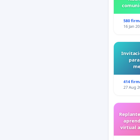
comunid
580 firm
16 Jan 2
Invitaci
para
me
414 firm
27 Aug 2
Replante
aprend
virtual 