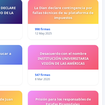
 DECLARE
La Dian declare contingencia por
O DE LA
fallas técnicas de su plataforma de
impuestos
998 firmas
12 May 2025
ducar a
Desacuerdo con el nombre
INSTITUCIÓN UNIVERSITARIA
VISIÓN DE LAS AMÉRICAS
547 firmas
8 Mar 2020
 de Juan
Prisión para los responsables de
Estafas Piramidales.