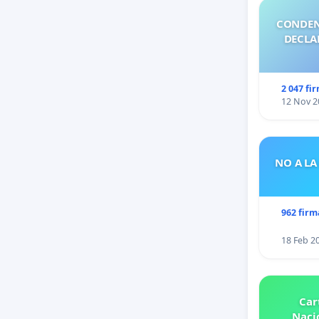
CONDEN
DECLA
2 047 fi
12 Nov 2
NO A LA
962 firm
18 Feb 2
Car
Nacio