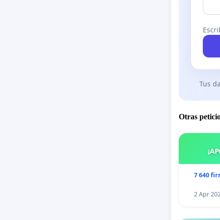
Escri
Tus da
Otras petici
¡AP
7 640 fi
2 Apr 20