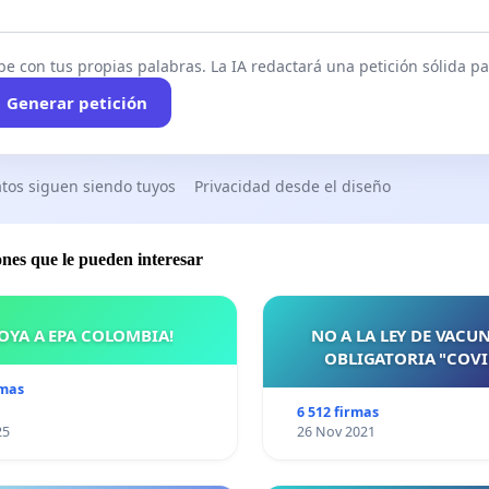
be con tus propias palabras. La IA redactará una petición sólida par
Generar petición
tos siguen siendo tuyos
Privacidad desde el diseño
ones que le pueden interesar
OYA A EPA COLOMBIA!
NO A LA LEY DE VACU
OBLIGATORIA "COVI
rmas
6 512 firmas
25
26 Nov 2021