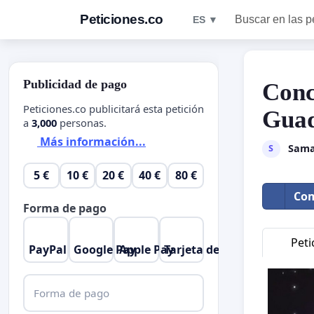
Peticiones.co
Buscar en las p
ES ▼
Publicidad de pago
Conc
Peticiones.co publicitará esta petición
Guad
a
3,000
personas.
Más información...
Sama
S
5 €
10 €
20 €
40 €
80 €
Com
Forma de pago
Peti
PayPal
Google Pay
Apple Pay
Tarjeta de crédito
Forma de pago