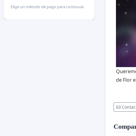
Elige un método de pago para continuar.
Queremos
de Flor 
Contac
Compart