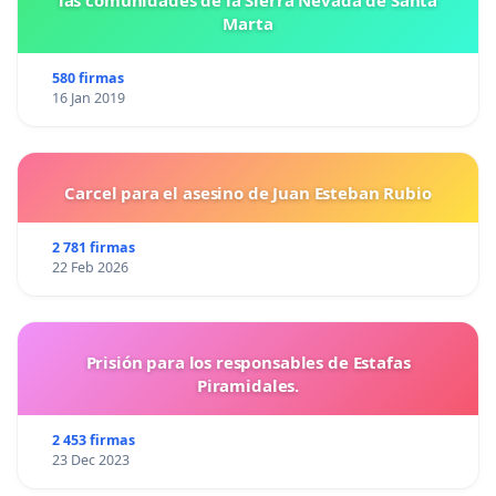
las comunidades de la Sierra Nevada de Santa
Marta
580 firmas
16 Jan 2019
Carcel para el asesino de Juan Esteban Rubio
2 781 firmas
22 Feb 2026
Prisión para los responsables de Estafas
Piramidales.
2 453 firmas
23 Dec 2023