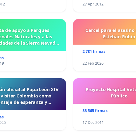
012
27 Apr 2012
ta de apoyo a Parques
Carcel para el asesino
nales Naturales y a las
Esteban Rubio
ades de la Sierra Nevada
de Santa Marta
2 781 firmas
as
019
22 Feb 2026
ón oficial al Papa León XIV
Proyecto Hospital Vet
 visitar Colombia como
Público
nsaje de esperanza y
reconciliación
33 565 firmas
as
025
17 Dec 2011