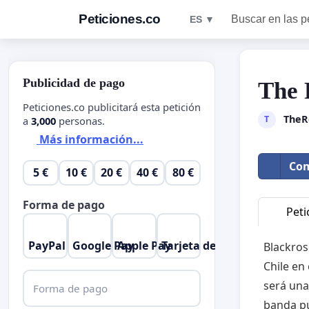
Peticiones.co
Buscar en las p
ES ▼
Publicidad de pago
The 
Peticiones.co publicitará esta petición
TheR
T
a
3,000
personas.
Más información...
Com
5 €
10 €
20 €
40 €
80 €
Forma de pago
Peti
PayPal
Google Pay
Apple Pay
Tarjeta de crédito
Blackros
Chile en
será una 
Forma de pago
banda pu