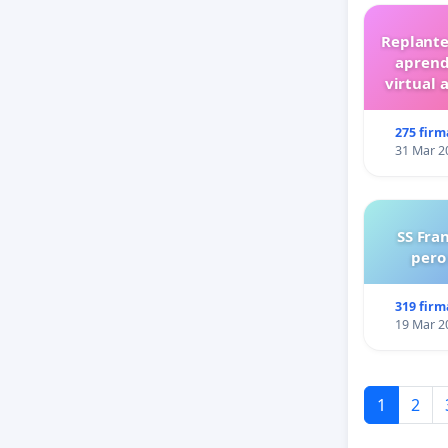
Replante
aprend
virtual 
275 firm
31 Mar 2
SS Fra
pero
319 firm
19 Mar 2
1
2