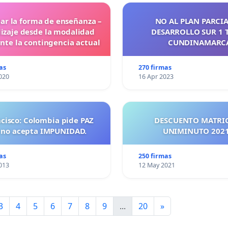
ar la forma de enseñanza –
NO AL PLAN PARCIA
izaje desde la modalidad
DESARROLLO SUR 1 
ante la contingencia actual
CUNDINAMARC
as
270 firmas
020
16 Apr 2023
ncisco: Colombia pide PAZ
DESCUENTO MATRI
 no acepta IMPUNIDAD.
UNIMINUTO 
as
250 firmas
013
12 May 2021
3
4
5
6
7
8
9
...
20
»