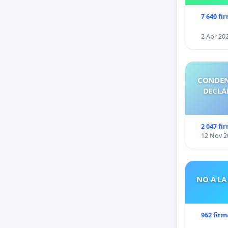
7 640 fi
2 Apr 20
CONDEN
DECLA
2 047 fi
12 Nov 2
NO A LA
962 firm