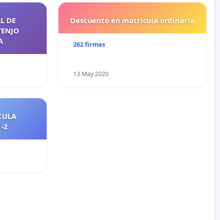
L DE
Descuento en matricula ordinaria
TENJO
A
262 firmas
13 May 2020
CULA
2021-2