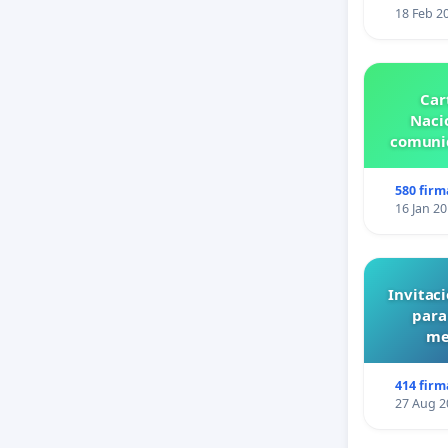
18 Feb 2
Car
Nacio
comunid
580 firm
16 Jan 2
Invitaci
para
me
414 firm
27 Aug 2