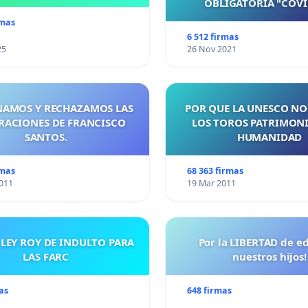
OBLIGATORIA "COVI
rmas
6 512 firmas
25
26 Nov 2021
AMOS Y RECHAZAMOS LAS
POR QUE LA UNESCO NO
RACIONES DE FRANCISCO
LOS TOROS PATRIMONI
SANTOS.
HUMANIDAD
rmas
68 363 firmas
011
19 Mar 2011
 LEY ROY DE INDULTO PARA
Por la LIBERTAD de e
LAS FARC
nuestros hijos!
as
648 firmas