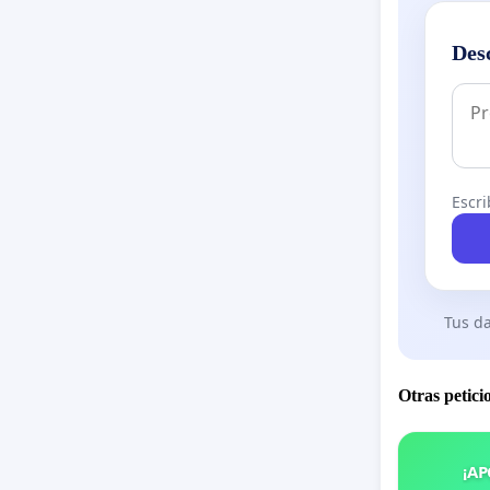
Des
Escri
Tus da
Otras petici
¡AP