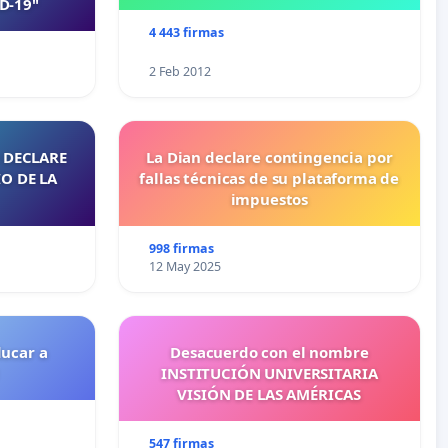
D-19"
4 443 firmas
2 Feb 2012
 DECLARE
La Dian declare contingencia por
O DE LA
fallas técnicas de su plataforma de
impuestos
998 firmas
12 May 2025
ducar a
Desacuerdo con el nombre
INSTITUCIÓN UNIVERSITARIA
VISIÓN DE LAS AMÉRICAS
547 firmas