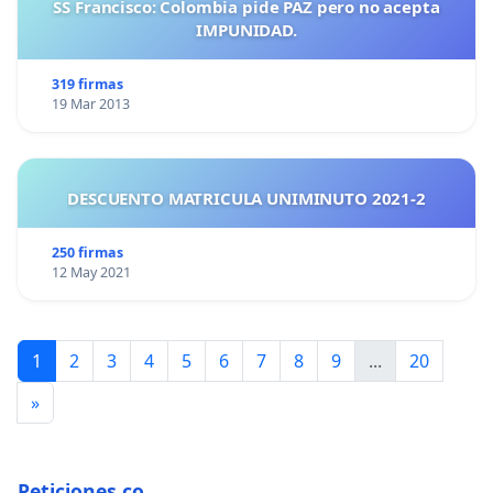
SS Francisco: Colombia pide PAZ pero no acepta
IMPUNIDAD.
319 firmas
19 Mar 2013
DESCUENTO MATRICULA UNIMINUTO 2021-2
250 firmas
12 May 2021
1
2
3
4
5
6
7
8
9
...
20
»
Peticiones.co