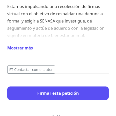
Estamos impulsando una recolección de firmas
virtual con el objetivo de respaldar una denuncia
formal y exigir a SENASA que investigue, dé
seguimiento y actúe de acuerdo con la legislación
vigente en materia de bienestar animal.
Los animales merecen protección. La inacción
Mostrar más
institucional también tiene consecuencias.
Exigimos investigación, transparencia y acciones
Contactar con el autor
concretas para garantizar el bienestar de los
animales.
Firmar esta petición