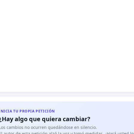
INICIA TU PROPIA PETICIÓN
¿Hay algo que quiera cambiar?
Los cambios no ocurren quedándose en silencio.
El autor de esta petición alzó la voz y tomó medidas. ¿Hará usted 