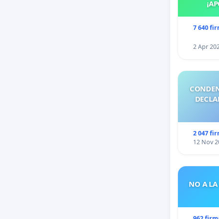
¡AP
7 640 fi
2 Apr 20
CONDEN
DECLA
2 047 fi
12 Nov 2
NO A LA
962 firm