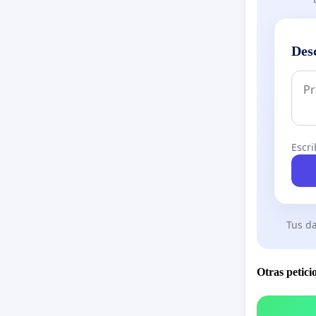
Des
Escri
Tus da
Otras petici