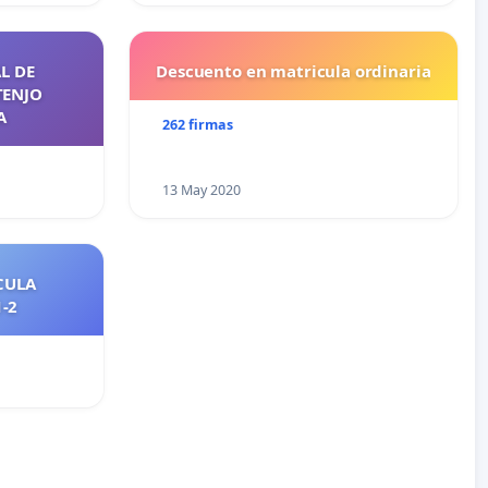
L DE
Descuento en matricula ordinaria
TENJO
A
262 firmas
13 May 2020
CULA
2021-2