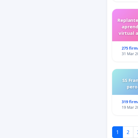
Replante
aprend
virtual 
275 firm
31 Mar 2
SS Fra
pero
319 firm
19 Mar 2
1
2