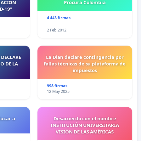
NACIÓN
Procura Colombia
D-19"
4 443 firmas
2 Feb 2012
 DECLARE
La Dian declare contingencia por
O DE LA
fallas técnicas de su plataforma de
impuestos
998 firmas
12 May 2025
ducar a
Desacuerdo con el nombre
INSTITUCIÓN UNIVERSITARIA
VISIÓN DE LAS AMÉRICAS