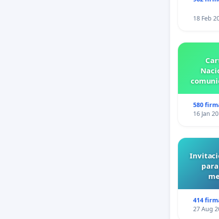
18 Feb 2
Car
Nacio
comunid
580 firm
16 Jan 2
Invitaci
para
me
414 firm
27 Aug 2