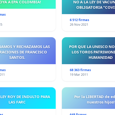
OYA A EPA COLOMBIA!
NO A LA LEY DE VACU
OBLIGATORIA "COVI
rmas
6 512 firmas
25
26 Nov 2021
AMOS Y RECHAZAMOS LAS
POR QUE LA UNESCO NO
RACIONES DE FRANCISCO
LOS TOROS PATRIMONI
SANTOS.
HUMANIDAD
rmas
68 363 firmas
011
19 Mar 2011
 LEY ROY DE INDULTO PARA
Por la LIBERTAD de e
LAS FARC
nuestros hijos!
as
648 firmas