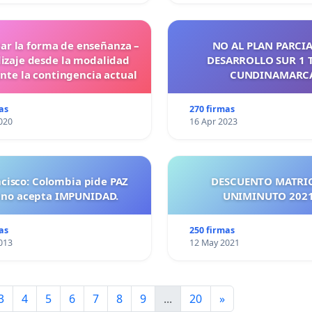
ar la forma de enseñanza –
NO AL PLAN PARCIA
izaje desde la modalidad
DESARROLLO SUR 1 
ante la contingencia actual
CUNDINAMARC
as
270 firmas
020
16 Apr 2023
ncisco: Colombia pide PAZ
DESCUENTO MATRI
 no acepta IMPUNIDAD.
UNIMINUTO 
as
250 firmas
013
12 May 2021
3
4
5
6
7
8
9
...
20
»