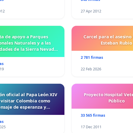
012
27 Apr 2012
ta de apoyo a Parques
Carcel para el asesino
nales Naturales y a las
Esteban Rubio
ades de la Sierra Nevada
de Santa Marta
2 781 firmas
as
019
22 Feb 2026
ón oficial al Papa León XIV
Proyecto Hospital Vet
 visitar Colombia como
Público
nsaje de esperanza y
reconciliación
33 565 firmas
as
025
17 Dec 2011