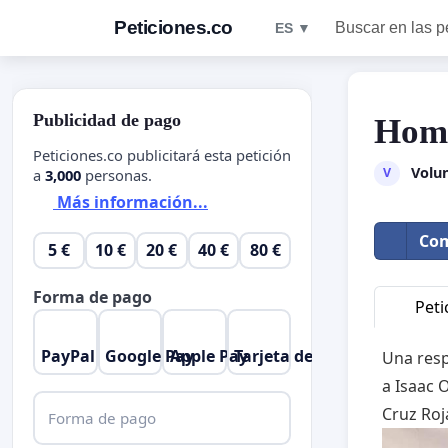
Peticiones.co
Buscar en las p
ES ▼
Publicidad de pago
Home
Peticiones.co publicitará esta petición
Volu
V
a
3,000
personas.
Más información...
Com
5 €
10 €
20 €
40 €
80 €
Forma de pago
Peti
PayPal
Google Pay
Apple Pay
Tarjeta de crédito
Una resp
a Isaac 
Cruz Roj
Forma de pago