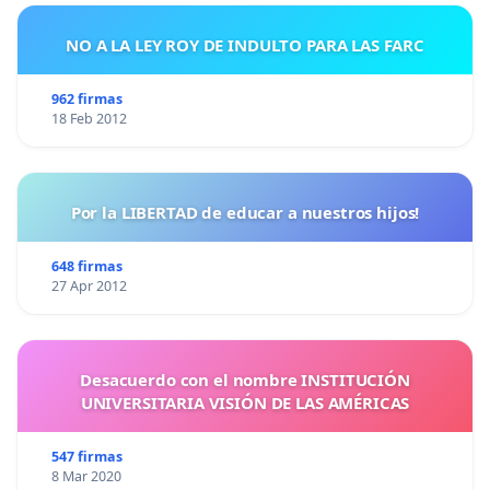
NO A LA LEY ROY DE INDULTO PARA LAS FARC
962 firmas
18 Feb 2012
Por la LIBERTAD de educar a nuestros hijos!
648 firmas
27 Apr 2012
Desacuerdo con el nombre INSTITUCIÓN
UNIVERSITARIA VISIÓN DE LAS AMÉRICAS
547 firmas
8 Mar 2020