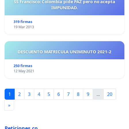
SS Francisco: Colombia pide PAZ pero no acepta
IMPUNIDAD.
319 firmas
19 Mar 2013
DESCUENTO MATRICULA UNIMINUTO 2021-2
250 firmas
12 May 2021
1
2
3
4
5
6
7
8
9
...
20
»
Peticiones.co