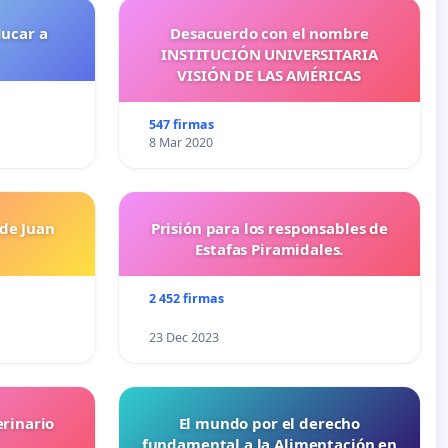
ducar a
Desacuerdo con el nombre
INSTITUCIÓN UNIVERSITARIA
VISIÓN DE LAS AMÉRICAS
547 firmas
8 Mar 2020
 de Juan
Prisión para los responsables de
Estafas Piramidales.
2 452 firmas
23 Dec 2023
erinario
El mundo por el derecho
fundamental a la Alimentación en