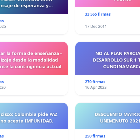
nsaje de esperanza y
reconciliación
33 565 firmas
as
025
17 Dec 2011
ar la forma de enseñanza –
NO AL PLAN PARCIA
izaje desde la modalidad
DESARROLLO SUR 1 
ante la contingencia actual
CUNDINAMARC
as
270 firmas
020
16 Apr 2023
ncisco: Colombia pide PAZ
DESCUENTO MATRI
 no acepta IMPUNIDAD.
UNIMINUTO 
as
250 firmas