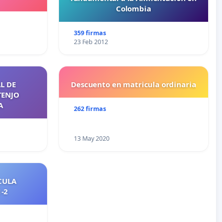
Colombia
359 firmas
23 Feb 2012
L DE
Descuento en matricula ordinaria
TENJO
A
262 firmas
13 May 2020
CULA
2021-2