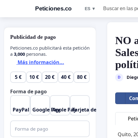
Peticiones.co
Buscar en las p
ES ▼
Publicidad de pago
NO a
Peticiones.co publicitará esta petición
Sale
a
3,000
personas.
polí
Más información...
5 €
10 €
20 €
40 €
80 €
Dieg
D
Forma de pago
Com
PayPal
Google Pay
Apple Pay
Tarjeta de crédito
Peti
Forma de pago
Quito, 2