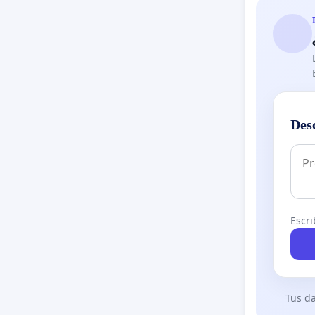
Ud. acer
Muy ate
(Siguen 
“La Marsi
Des
Escri
Tus da