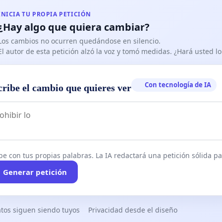
tadamente dirige.
INICIA TU PROPIA PETICIÓN
¿Hay algo que quiera cambiar?
ntamente,
Los cambios no ocurren quedándose en silencio.
El autor de esta petición alzó la voz y tomó medidas. ¿Hará usted 
las firmas de los moradores de los barrios “La Floresta” y
cal”)
Con tecnología de IA
cribe el cambio que quieres ver
be con tus propias palabras. La IA redactará una petición sólida par
Generar petición
tos siguen siendo tuyos
Privacidad desde el diseño