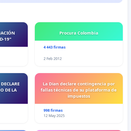
NACIÓN
Procura Colombia
D-19"
4 443 firmas
2 Feb 2012
 DECLARE
La Dian declare contingencia por
O DE LA
fallas técnicas de su plataforma de
impuestos
998 firmas
12 May 2025