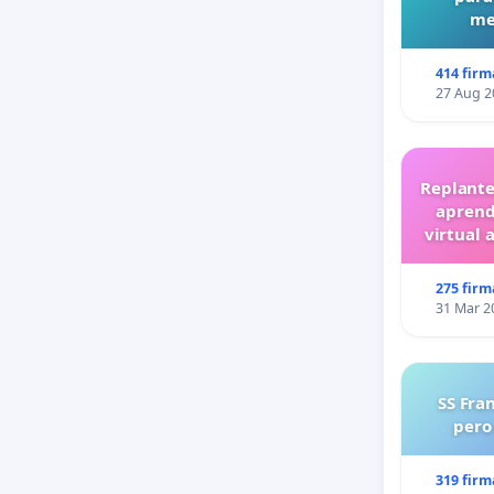
me
414 firm
27 Aug 2
Replante
aprend
virtual 
275 firm
31 Mar 2
SS Fra
pero
319 firm