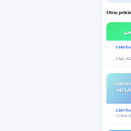
Otras petici
¡AP
7 640 fi
2 Apr 20
CONDEN
DECLA
2 047 fi
12 Nov 2