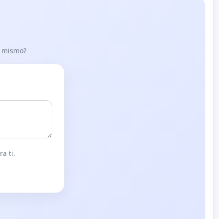
lo mismo?
a ti.