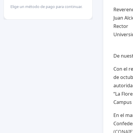
Elige un método de pago para continuar.
Reveren
Juan Alc
Rector
Universi
De nuest
Con el r
de octub
autorida
“La Flor
Campus E
En el ma
Confeder
(CONAIE)