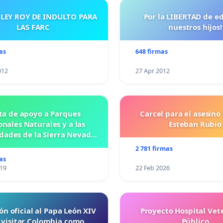
 LEY ROY DE INDULTO PARA
Por la LIBERTAD de e
LAS FARC
nuestros hijos!
as
648 firmas
012
27 Apr 2012
ta de apoyo a Parques
Carcel para el asesino
nales Naturales y a las
Esteban Rubio
ades de la Sierra Nevada
de Santa Marta
2 781 firmas
as
019
22 Feb 2026
ón oficial al Papa León XIV
Proyecto Hospital Vet
 visitar Colombia como
Público