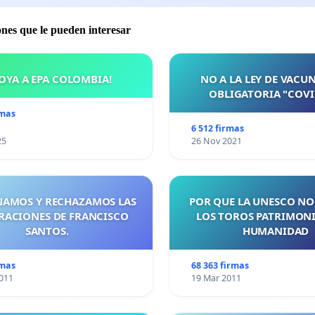
ones que le pueden interesar
OYA A EPA COLOMBIA!
NO A LA LEY DE VACU
OBLIGATORIA "COVI
rmas
6 512 firmas
25
26 Nov 2021
AMOS Y RECHAZAMOS LAS
POR QUE LA UNESCO NO
RACIONES DE FRANCISCO
LOS TOROS PATRIMONI
SANTOS.
HUMANIDAD
rmas
68 363 firmas
011
19 Mar 2011