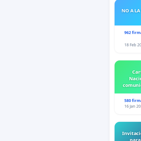
NO A LA
962 firm
18 Feb 2
Car
Nacio
comunid
580 firm
16 Jan 2
Invitaci
para