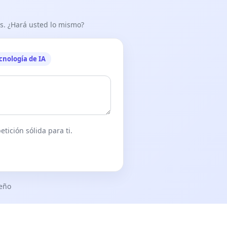
as. ¿Hará usted lo mismo?
cnología de IA
tición sólida para ti.
seño