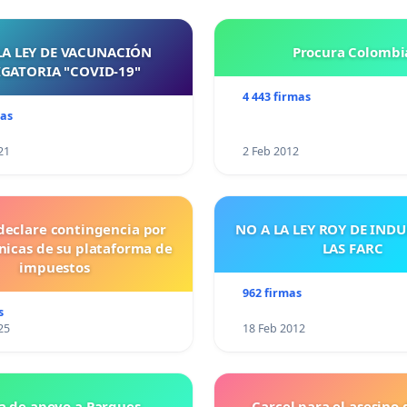
LA LEY DE VACUNACIÓN
Procura Colombi
GATORIA "COVID-19"
4 443 firmas
mas
21
2 Feb 2012
declare contingencia por
NO A LA LEY ROY DE IND
cnicas de su plataforma de
LAS FARC
impuestos
962 firmas
s
25
18 Feb 2012
a de apoyo a Parques
Carcel para el asesino 