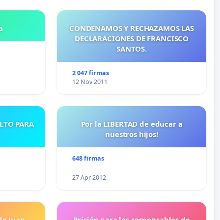
a
CONDENAMOS Y RECHAZAMOS LAS
DECLARACIONES DE FRANCISCO
SANTOS.
2 047 firmas
12 Nov 2011
ULTO PARA
Por la LIBERTAD de educar a
nuestros hijos!
648 firmas
27 Apr 2012
de Juan
Prisión para los responsables de