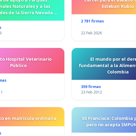
nales Naturales y a las
Esteban Rubio
es de la Sierra Nevada de
Santa Marta
2 781 firmas
s
9
22 Feb 2026
to Hospital Veterinario
El mundo por el der
Público
fundamental a la Alimen
Colombia
rmas
359 firmas
11
23 Feb 2012
o en matricula ordinaria
SS Francisco: Colombia 
pero no acepta IMPU
s