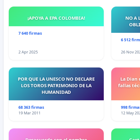
¡APOYA A EPA COLOMBIA!
NO A 
OBLI
7 640 firmas
6 512 fir
2 Apr 2025
26 Nov 20
POR QUE LA UNESCO NO DECLARE
La Dian 
LOS TOROS PATRIMONIO DE LA
fallas té
HUMANIDAD
68 363 firmas
998 firma
19 Mar 2011
12 May 20
Desacuerdo con el nombre
Cart