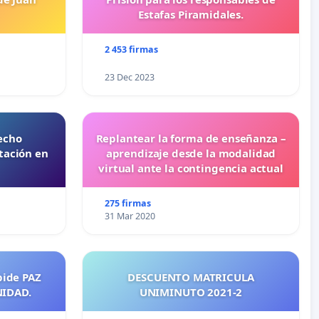
Estafas Piramidales.
2 453 firmas
23 Dec 2023
echo
Replantear la forma de enseñanza –
tación en
aprendizaje desde la modalidad
virtual ante la contingencia actual
275 firmas
31 Mar 2020
pide PAZ
DESCUENTO MATRICULA
NIDAD.
UNIMINUTO 2021-2