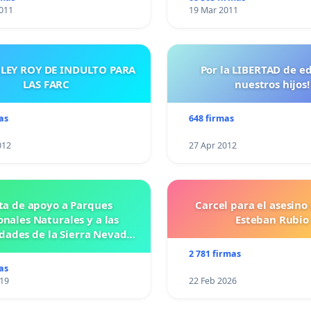
011
19 Mar 2011
 LEY ROY DE INDULTO PARA
Por la LIBERTAD de e
LAS FARC
nuestros hijos!
as
648 firmas
012
27 Apr 2012
ta de apoyo a Parques
Carcel para el asesino
nales Naturales y a las
Esteban Rubio
ades de la Sierra Nevada
de Santa Marta
2 781 firmas
as
019
22 Feb 2026