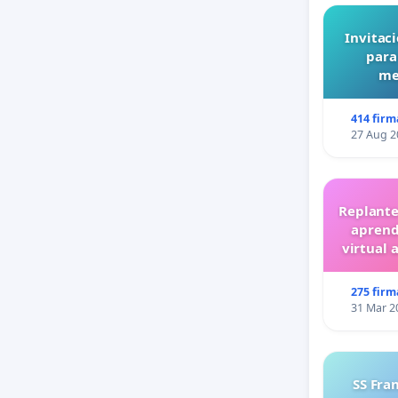
Invitaci
para
me
414 firm
27 Aug 2
Replante
aprend
virtual 
275 firm
31 Mar 2
SS Fra