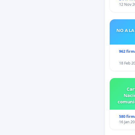
12 Nov 2
NO A LA
962 firm
18 Feb 2
Car
Nacio
comunid
580 firm
16 Jan 2