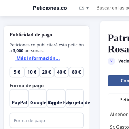
Peticiones.co
Buscar en las p
ES ▼
Publicidad de pago
Patr
Peticiones.co publicitará esta petición
Ros
a
3,000
personas.
Más información...
Vecin
V
5 €
10 €
20 €
40 €
80 €
Com
Forma de pago
Peti
PayPal
Google Pay
Apple Pay
Tarjeta de crédito
Al señor
Forma de pago
Sr. Gast