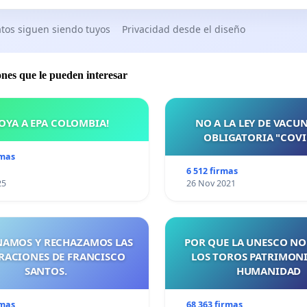
tos siguen siendo tuyos
Privacidad desde el diseño
ones que le pueden interesar
OYA A EPA COLOMBIA!
NO A LA LEY DE VACU
OBLIGATORIA "COVI
rmas
6 512 firmas
25
26 Nov 2021
AMOS Y RECHAZAMOS LAS
POR QUE LA UNESCO NO
RACIONES DE FRANCISCO
LOS TOROS PATRIMONI
SANTOS.
HUMANIDAD
rmas
68 363 firmas