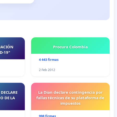
NACIÓN
Procura Colombia
D-19"
4 443 firmas
2 Feb 2012
 DECLARE
La Dian declare contingencia por
O DE LA
fallas técnicas de su plataforma de
impuestos
998 firmas