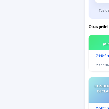
Tus da
Otras petici
¡AP
7 640 fi
2 Apr 20
CONDEN
DECLA
2 047 fi