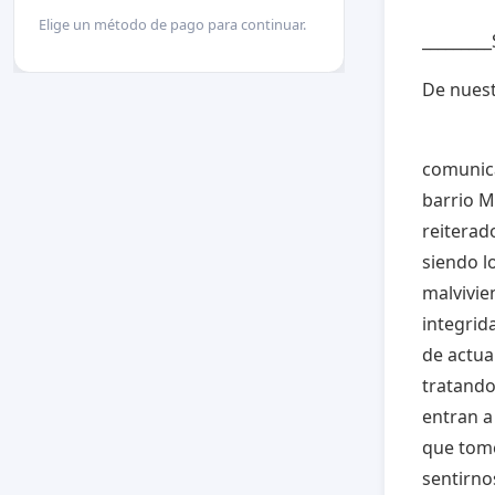
Elige un método de pago para continuar.
_________
De nuest
Los 
comunica
barrio M
reiterad
siendo l
malvivie
integrid
de actua
tratando
entran a
que tome
sentirno