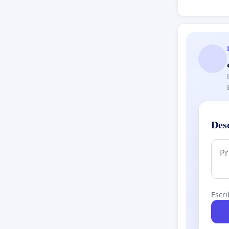
Des
Escri