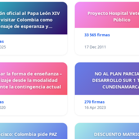
ón oficial al Papa León XIV
Proyecto Hospital Vet
 visitar Colombia como
Público
nsaje de esperanza y
reconciliación
33 565 firmas
as
025
17 Dec 2011
ar la forma de enseñanza –
NO AL PLAN PARCIA
izaje desde la modalidad
DESARROLLO SUR 1 
ante la contingencia actual
CUNDINAMARC
as
270 firmas
020
16 Apr 2023
ncisco: Colombia pide PAZ
DESCUENTO MATRI