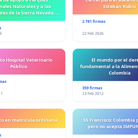
nales Naturales y a las
Esteban Rubio
es de la Sierra Nevada de
Santa Marta
2 781 firmas
s
9
22 Feb 2026
to Hospital Veterinario
El mundo por el der
Público
fundamental a la Alimen
Colombia
rmas
359 firmas
11
23 Feb 2012
o en matricula ordinaria
SS Francisco: Colombia 
pero no acepta IMPU
s