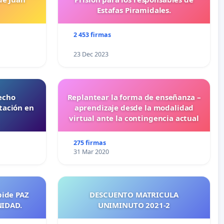
Estafas Piramidales.
2 453 firmas
23 Dec 2023
echo
Replantear la forma de enseñanza –
tación en
aprendizaje desde la modalidad
virtual ante la contingencia actual
275 firmas
31 Mar 2020
pide PAZ
DESCUENTO MATRICULA
NIDAD.
UNIMINUTO 2021-2