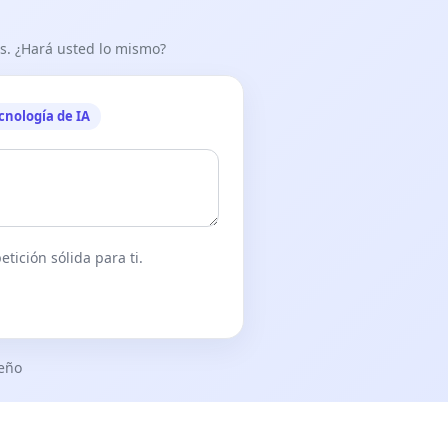
as. ¿Hará usted lo mismo?
cnología de IA
tición sólida para ti.
seño