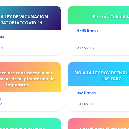
LA LEY DE VACUNACIÓN
Procura Colombi
GATORIA "COVID-19"
4 443 firmas
mas
21
2 Feb 2012
declare contingencia por
NO A LA LEY ROY DE IND
cnicas de su plataforma de
LAS FARC
impuestos
962 firmas
s
25
18 Feb 2012
a de apoyo a Parques
Carcel para el asesino 