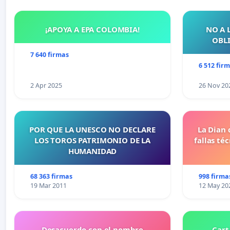
¡APOYA A EPA COLOMBIA!
NO A 
OBLI
7 640 firmas
6 512 fir
2 Apr 2025
26 Nov 20
POR QUE LA UNESCO NO DECLARE
La Dian 
LOS TOROS PATRIMONIO DE LA
fallas té
HUMANIDAD
68 363 firmas
998 firma
19 Mar 2011
12 May 20
Desacuerdo con el nombre
Cart