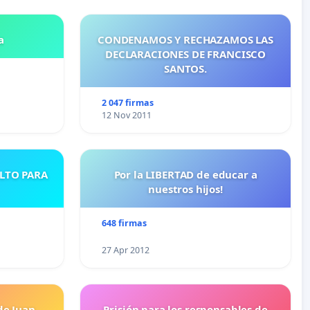
a
CONDENAMOS Y RECHAZAMOS LAS
DECLARACIONES DE FRANCISCO
SANTOS.
2 047 firmas
12 Nov 2011
ULTO PARA
Por la LIBERTAD de educar a
nuestros hijos!
648 firmas
27 Apr 2012
de Juan
Prisión para los responsables de