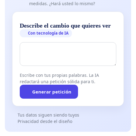
Educación desde que se promulgó la Ley 4 del 28
medidas. ¿Hará usted lo mismo?
de enero de 1988, actualmente algunos defienden
que no es necesario una nueva Ley, sostienen que
Describe el cambio que quieres ver
se debe reglamentar la existente, pero no podemos
Con tecnología de IA
reglamentar lo que no está señalado en la misma,
recordemos que no se desarrolló ningún artículo
que establezca el Folklore como asignatura.
Escribe con tus propias palabras. La IA
redactará una petición sólida para ti.
Generar petición
Tus datos siguen siendo tuyos
Privacidad desde el diseño