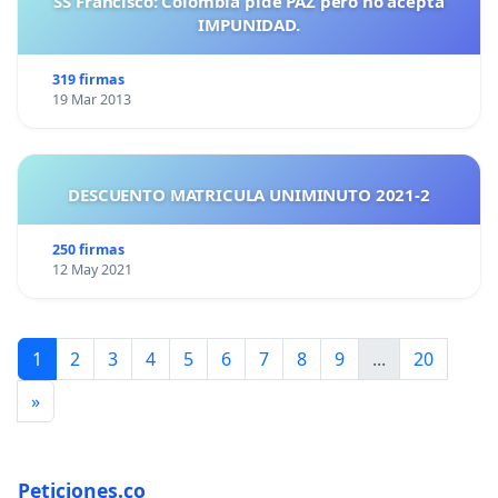
SS Francisco: Colombia pide PAZ pero no acepta
IMPUNIDAD.
319 firmas
19 Mar 2013
DESCUENTO MATRICULA UNIMINUTO 2021-2
250 firmas
12 May 2021
1
2
3
4
5
6
7
8
9
...
20
»
Peticiones.co