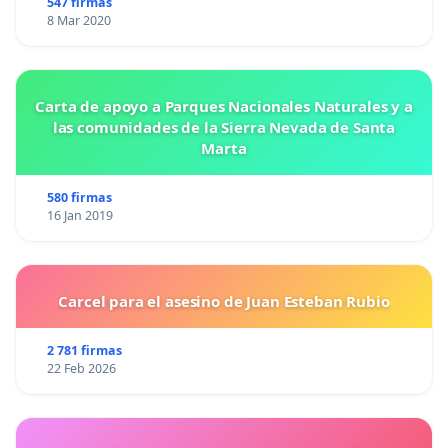
547 firmas
razón y no tener que acudir a la fuerza pública a
8 Mar 2020
cada rato.
4. Que se me informe por escrito el resultado de
Carta de apoyo a Parques Nacionales Naturales y a
las actuaciones adelantadas en atención a esta
las comunidades de la Sierra Nevada de Santa
Marta
queja.
580 firmas
16 Jan 2019
IV. NOTIFICACIONES
Recibiré notificaciones al correo electrónico
_________________
Carcel para el asesino de Juan Esteban Rubio
Atentamente,
2 781 firmas
__________________
22 Feb 2026