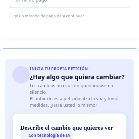
5. Tales conductas encajan en lo dispuesto en los
artículos 33, 38, 39 y 92 de la Ley 1801 de 2016, que
Elige un método de pago para continuar.
establecen sanciones para comportamientos que
perturban la tranquilidad, entre ellos:
1. Multa General Tipo 3 (16 a 32 SMDLV).
2. Decomiso preventivo de equipos de sonido.
3. Suspensión temporal de la actividad comercial
INICIA TU PROPIA PETICIÓN
¿Hay algo que quiera cambiar?
cuando corresponda.
Los cambios no ocurren quedándose en
silencio.
El autor de esta petición alzó la voz y tomó
medidas. ¿Hará usted lo mismo?
FUNDAMENTOS NORMATIVOS
Artículo 79 de la Constitución Política de Colombia,
Describe el cambio que quieres ver
que garantiza el derecho a gozar de un ambiente
Con tecnología de IA
sano.