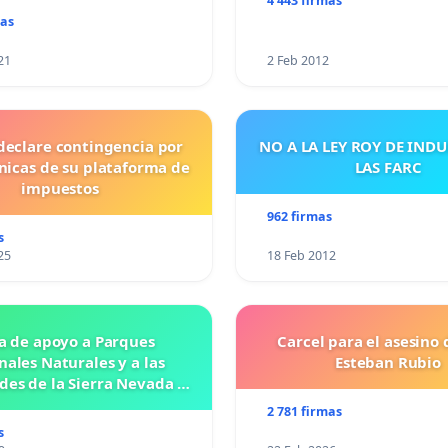
4 443 firmas
mas
21
2 Feb 2012
declare contingencia por
NO A LA LEY ROY DE IND
cnicas de su plataforma de
LAS FARC
impuestos
962 firmas
s
25
18 Feb 2012
a de apoyo a Parques
Carcel para el asesino 
nales Naturales y a las
Esteban Rubio
es de la Sierra Nevada de
Santa Marta
2 781 firmas
s