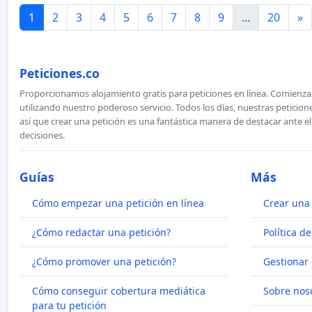
1
2
3
4
5
6
7
8
9
...
20
»
Peticiones.co
Proporcionamos alojamiento gratis para peticiones en línea. Comienza 
utilizando nuestro poderoso servicio. Todos los días, nuestras petici
así que crear una petición es una fantástica manera de destacar ante e
decisiones.
Guías
Más
Cómo empezar una petición en línea
Crear una 
¿Cómo redactar una petición?
Política d
¿Cómo promover una petición?
Gestionar 
Cómo conseguir cobertura mediática
Sobre nos
para tu petición