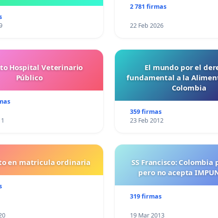
Santa Marta
2 781 firmas
s
9
22 Feb 2026
to Hospital Veterinario
El mundo por el der
Público
fundamental a la Alimen
Colombia
rmas
359 firmas
11
23 Feb 2012
o en matricula ordinaria
SS Francisco: Colombia 
pero no acepta IMPU
s
319 firmas
20
19 Mar 2013