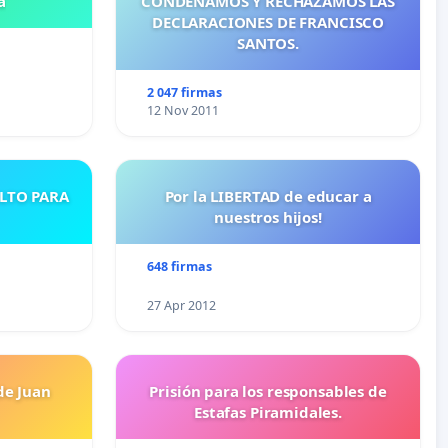
a
CONDENAMOS Y RECHAZAMOS LAS
DECLARACIONES DE FRANCISCO
SANTOS.
2 047 firmas
12 Nov 2011
ULTO PARA
Por la LIBERTAD de educar a
nuestros hijos!
648 firmas
27 Apr 2012
de Juan
Prisión para los responsables de
Estafas Piramidales.