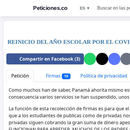
Peticiones.co
Buscar en las p
ES ▼
REINICIO DEL AÑO ESCOLAR POR EL COVI
Compartir en Facebook (3)
Petición
Firmas
Política de privacidad
19
Como muchos han de saber, Panamá ahorita mismo es
consecuencia varios servicios se han suspendido, unos 
La función de esta recolección de firmas es para que e
que a los estudiantes de publicas como de privadas no
privadas siguen cobrando la gran suma de dinero ap
FUNCIONAN PARA APREDER, MUCHOS DE LOS PADRES DE