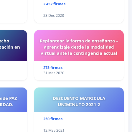
2 452 firmas
23 Dec 2023
echo
Replantear la forma de enseñanza –
tación en
aprendizaje desde la modalidad
virtual ante la contingencia actual
275 firmas
31 Mar 2020
pide PAZ
DESCUENTO MATRICULA
NIDAD.
UNIMINUTO 2021-2
250 firmas
12 May 2021