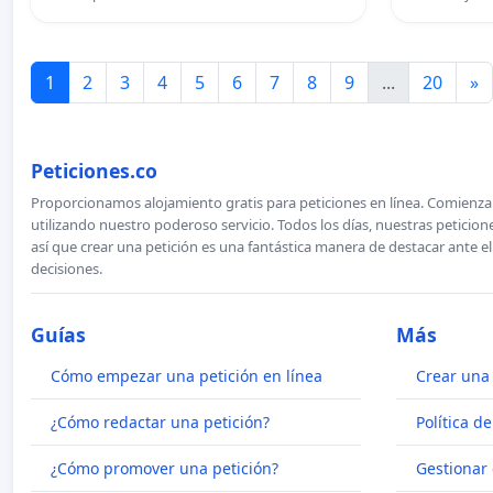
1
2
3
4
5
6
7
8
9
...
20
»
Peticiones.co
Proporcionamos alojamiento gratis para peticiones en línea. Comienza 
utilizando nuestro poderoso servicio. Todos los días, nuestras petici
así que crear una petición es una fantástica manera de destacar ante e
decisiones.
Guías
Más
Cómo empezar una petición en línea
Crear una 
¿Cómo redactar una petición?
Política d
¿Cómo promover una petición?
Gestionar 