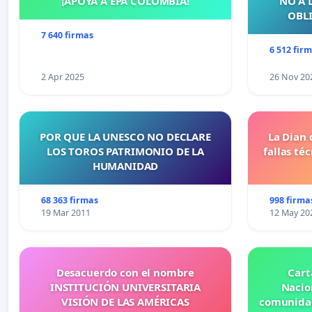
¡APOYA A EPA COLOMBIA!
NO A 
OBLI
7 640 firmas
6 512 fir
2 Apr 2025
26 Nov 20
POR QUE LA UNESCO NO DECLARE
La Dian 
LOS TOROS PATRIMONIO DE LA
fallas té
HUMANIDAD
68 363 firmas
998 firma
19 Mar 2011
12 May 20
Desacuerdo con el nombre
Cart
INSTITUCIÓN UNIVERSITARIA
Nacio
VISIÓN DE LAS AMÉRICAS
comunidad