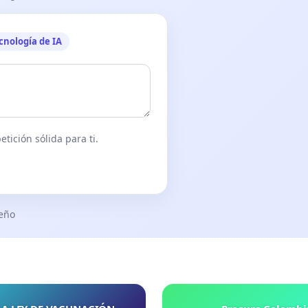
cnología de IA
tición sólida para ti.
seño