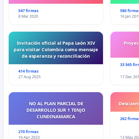
547 firmas
580 firma
8 Mar 2020
16 Jan 201
Invitación oficial al Papa León XIV
Proyec
para visitar Colombia como mensaje
de esperanza y reconciliación
33 565 fi
414 firmas
27 Aug 2025
17 Dec 20
NO AL PLAN PARCIAL DE
Descuent
DESARROLLO SUR 1 TENJO
CUNDINAMARCA
262 firma
270 firmas
16 Apr 2023
13 May 20