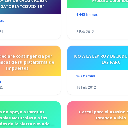
LA LEY DE VACUNACIÓN
Procura Colombi
GATORIA "COVID-19"
4 443 firmas
mas
21
2 Feb 2012
declare contingencia por
NO A LA LEY ROY DE IND
cnicas de su plataforma de
LAS FARC
impuestos
962 firmas
s
25
18 Feb 2012
a de apoyo a Parques
Carcel para el asesino 
nales Naturales y a las
Esteban Rubio
es de la Sierra Nevada de