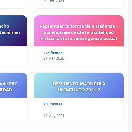
23 Dec 2023
echo
Replantear la forma de enseñanza –
tación en
aprendizaje desde la modalidad
virtual ante la contingencia actual
275 firmas
31 Mar 2020
pide PAZ
DESCUENTO MATRICULA
NIDAD.
UNIMINUTO 2021-2
250 firmas
12 May 2021