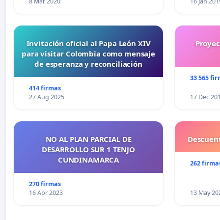
8 Mar 2020
16 Jan 201
Invitación oficial al Papa León XIV
Proyec
para visitar Colombia como mensaje
de esperanza y reconciliación
33 565 fi
414 firmas
27 Aug 2025
17 Dec 20
NO AL PLAN PARCIAL DE
Descuent
DESARROLLO SUR 1 TENJO
CUNDINAMARCA
262 firma
270 firmas
16 Apr 2023
13 May 20