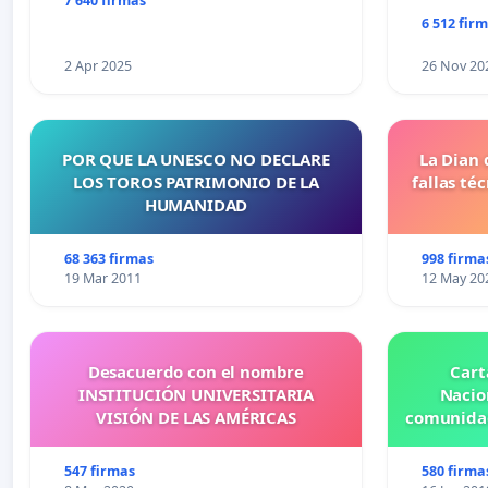
7 640 firmas
6 512 fir
2 Apr 2025
26 Nov 20
POR QUE LA UNESCO NO DECLARE
La Dian 
LOS TOROS PATRIMONIO DE LA
fallas té
HUMANIDAD
68 363 firmas
998 firma
19 Mar 2011
12 May 20
Desacuerdo con el nombre
Cart
INSTITUCIÓN UNIVERSITARIA
Nacio
VISIÓN DE LAS AMÉRICAS
comunidad
547 firmas
580 firma