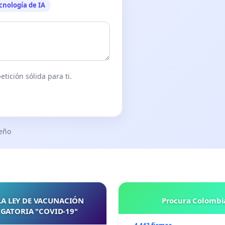
cnología de IA
tición sólida para ti.
seño
LA LEY DE VACUNACIÓN
Procura Colombi
GATORIA "COVID-19"