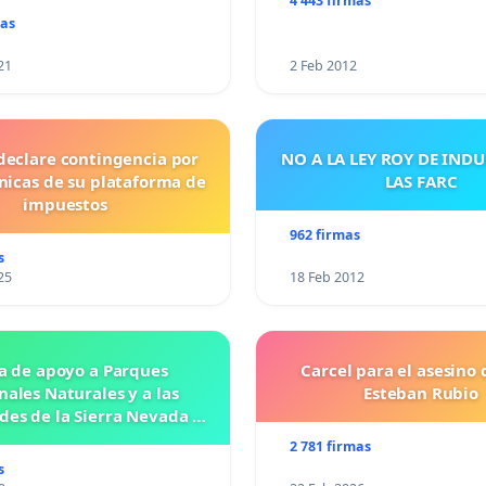
4 443 firmas
mas
21
2 Feb 2012
declare contingencia por
NO A LA LEY ROY DE IND
cnicas de su plataforma de
LAS FARC
impuestos
962 firmas
s
25
18 Feb 2012
a de apoyo a Parques
Carcel para el asesino 
nales Naturales y a las
Esteban Rubio
es de la Sierra Nevada de
Santa Marta
2 781 firmas
s