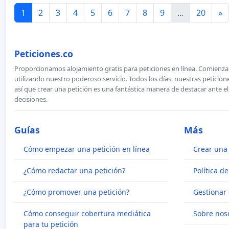
1
2
3
4
5
6
7
8
9
...
20
»
Peticiones.co
Proporcionamos alojamiento gratis para peticiones en línea. Comienza 
utilizando nuestro poderoso servicio. Todos los días, nuestras petici
así que crear una petición es una fantástica manera de destacar ante e
decisiones.
Guías
Más
Cómo empezar una petición en línea
Crear una 
¿Cómo redactar una petición?
Política d
¿Cómo promover una petición?
Gestionar 
Cómo conseguir cobertura mediática
Sobre nos
para tu petición