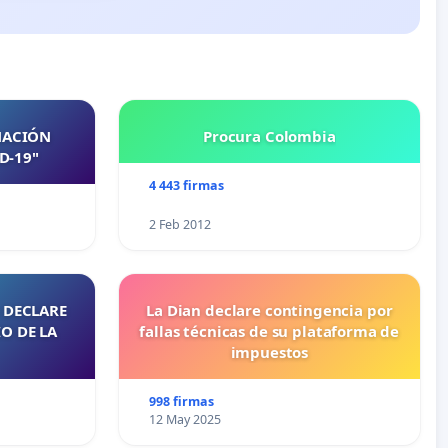
NACIÓN
Procura Colombia
D-19"
4 443 firmas
2 Feb 2012
 DECLARE
La Dian declare contingencia por
O DE LA
fallas técnicas de su plataforma de
impuestos
998 firmas
12 May 2025