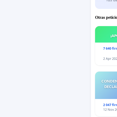
Otras petici
¡AP
7 640 fi
2 Apr 20
CONDEN
DECLA
2 047 fi
12 Nov 2