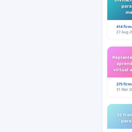
para
me
414 firm
27 Aug 2
Replante
aprend
virtual 
275 firm
31 Mar 2
SS Fra
pero