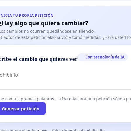
INICIA TU PROPIA PETICIÓN
¿Hay algo que quiera cambiar?
Los cambios no ocurren quedándose en silencio.
El autor de esta petición alzó la voz y tomó medidas. ¿Hará usted 
Con tecnología de IA
cribe el cambio que quieres ver
be con tus propias palabras. La IA redactará una petición sólida par
Generar petición
tos siguen siendo tuyos
Privacidad desde el diseño