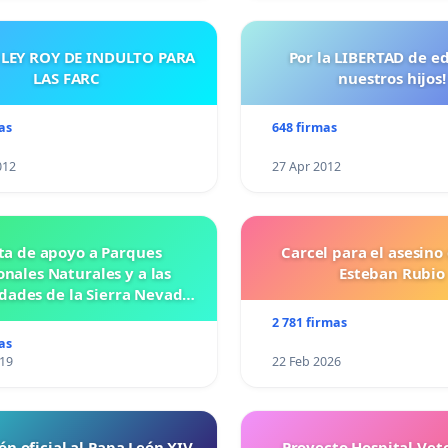
 LEY ROY DE INDULTO PARA
Por la LIBERTAD de e
LAS FARC
nuestros hijos!
as
648 firmas
012
27 Apr 2012
ta de apoyo a Parques
Carcel para el asesino
nales Naturales y a las
Esteban Rubio
ades de la Sierra Nevada
de Santa Marta
2 781 firmas
as
019
22 Feb 2026
ón oficial al Papa León XIV
Proyecto Hospital Vet