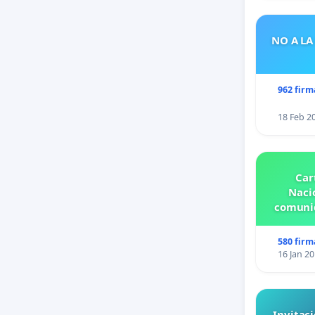
NO A LA
962 firm
18 Feb 2
Car
Nacio
comunid
580 firm
16 Jan 2
Invitaci