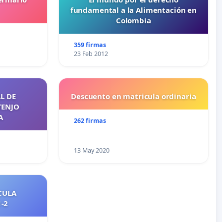
fundamental a la Alimentación en
Colombia
359 firmas
23 Feb 2012
L DE
Descuento en matricula ordinaria
TENJO
A
262 firmas
13 May 2020
CULA
2021-2