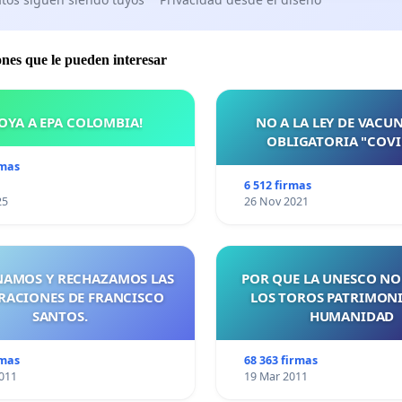
ones que le pueden interesar
OYA A EPA COLOMBIA!
NO A LA LEY DE VACU
OBLIGATORIA "COVI
rmas
6 512 firmas
25
26 Nov 2021
AMOS Y RECHAZAMOS LAS
POR QUE LA UNESCO NO
RACIONES DE FRANCISCO
LOS TOROS PATRIMONI
SANTOS.
HUMANIDAD
rmas
68 363 firmas
011
19 Mar 2011