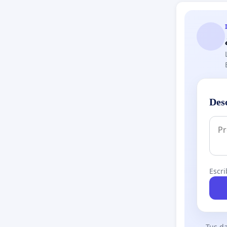
Des
Escri
Tus da