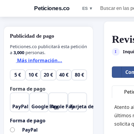
Peticiones.co
Buscar en las p
ES ▼
Publicidad de pago
Revi
Peticiones.co publicitará esta petición
Inqui
I
a
3,000
personas.
Más información...
Com
5 €
10 €
20 €
40 €
80 €
Forma de pago
Peti
PayPal
Google Pay
Apple Pay
Tarjeta de crédito
Atento a
últimos 
Forma de pago
solicita
PayPal