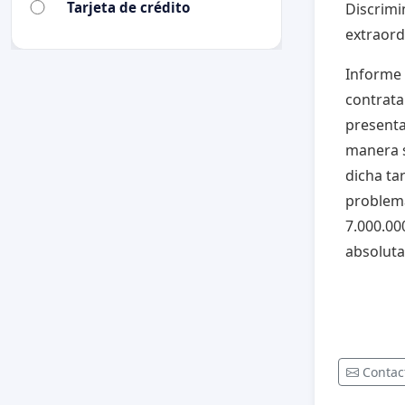
Tarjeta de crédito
Discrimi
extraord
Informe 
contrata
presenta
manera s
dicha ta
problemá
7.000.00
absoluta
Contac