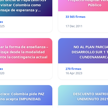
 visitar Colombia como
Público
nsaje de esperanza y
reconciliación
33 565 firmas
as
025
17 Dec 2011
ar la forma de enseñanza –
NO AL PLAN PARCIA
izaje desde la modalidad
DESARROLLO SUR 1 
ante la contingencia actual
CUNDINAMARC
as
270 firmas
020
16 Apr 2023
ncisco: Colombia pide PAZ
DESCUENTO MATRI
 no acepta IMPUNIDAD.
UNIMINUTO 