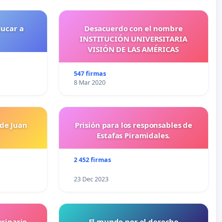
ducar a
Desacuerdo con el nombre
INSTITUCIÓN UNIVERSITARIA
VISIÓN DE LAS AMÉRICAS
547 firmas
8 Mar 2020
 de Juan
Prisión para los responsables de
Estafas Piramidales.
2 452 firmas
23 Dec 2023
erinario
El mundo por el derecho