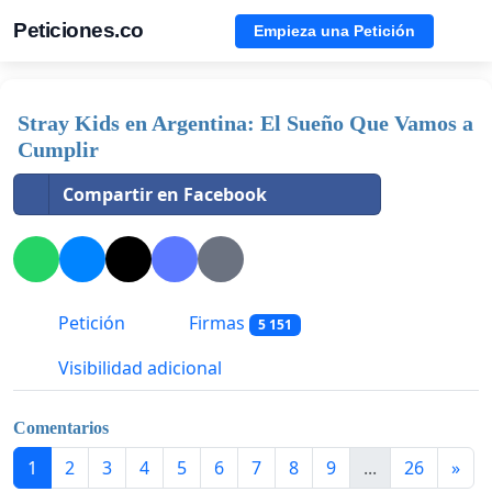
Peticiones.co
Empieza una Petición
Stray Kids en Argentina: El Sueño Que Vamos a
Cumplir
Compartir en Facebook
Petición
Firmas
5 151
Visibilidad adicional
Comentarios
1
2
3
4
5
6
7
8
9
...
26
»