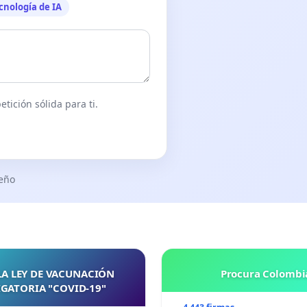
cnología de IA
tición sólida para ti.
seño
LA LEY DE VACUNACIÓN
Procura Colombi
GATORIA "COVID-19"