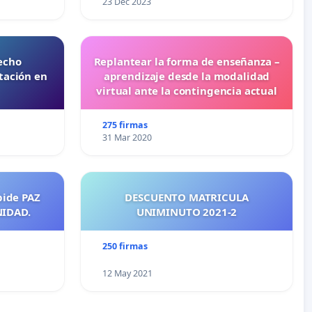
23 Dec 2023
echo
Replantear la forma de enseñanza –
tación en
aprendizaje desde la modalidad
virtual ante la contingencia actual
275 firmas
31 Mar 2020
pide PAZ
DESCUENTO MATRICULA
NIDAD.
UNIMINUTO 2021-2
250 firmas
12 May 2021