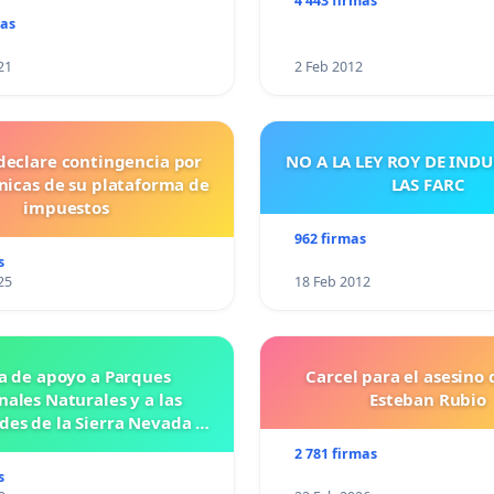
4 443 firmas
mas
21
2 Feb 2012
declare contingencia por
NO A LA LEY ROY DE IND
cnicas de su plataforma de
LAS FARC
impuestos
962 firmas
s
25
18 Feb 2012
a de apoyo a Parques
Carcel para el asesino 
nales Naturales y a las
Esteban Rubio
es de la Sierra Nevada de
Santa Marta
2 781 firmas
s