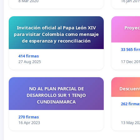
8 Mar 2020
16 Jan 201
Invitación oficial al Papa León XIV
Proyec
para visitar Colombia como mensaje
de esperanza y reconciliación
33 565 fi
414 firmas
27 Aug 2025
17 Dec 20
NO AL PLAN PARCIAL DE
Descuent
DESARROLLO SUR 1 TENJO
CUNDINAMARCA
262 firma
270 firmas
16 Apr 2023
13 May 20