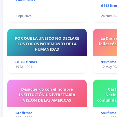
7 640 firmas
6 512 fir
2 Apr 2025
26 Nov 20
POR QUE LA UNESCO NO DECLARE
La Dian 
LOS TOROS PATRIMONIO DE LA
fallas té
HUMANIDAD
68 363 firmas
998 firma
19 Mar 2011
12 May 20
Desacuerdo con el nombre
Cart
INSTITUCIÓN UNIVERSITARIA
Nacio
VISIÓN DE LAS AMÉRICAS
comunidad
547 firmas
580 firma