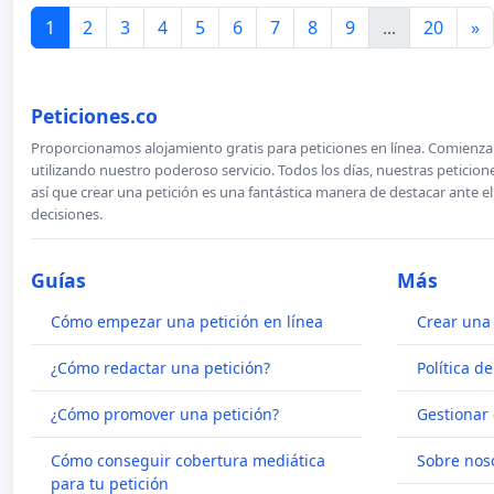
1
2
3
4
5
6
7
8
9
...
20
»
Peticiones.co
Proporcionamos alojamiento gratis para peticiones en línea. Comienza 
utilizando nuestro poderoso servicio. Todos los días, nuestras petici
así que crear una petición es una fantástica manera de destacar ante e
decisiones.
Guías
Más
Cómo empezar una petición en línea
Crear una 
¿Cómo redactar una petición?
Política d
¿Cómo promover una petición?
Gestionar 
Cómo conseguir cobertura mediática
Sobre nos
para tu petición