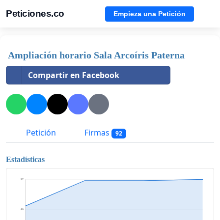
Peticiones.co
Empieza una Petición
Ampliación horario Sala Arcoíris Paterna
Compartir en Facebook
Petición
Firmas
92
Estadísticas
92
46