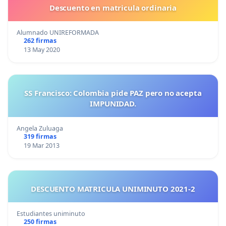
Descuento en matricula ordinaria
Alumnado UNIREFORMADA
262 firmas
13 May 2020
SS Francisco: Colombia pide PAZ pero no acepta
IMPUNIDAD.
Angela Zuluaga
319 firmas
19 Mar 2013
DESCUENTO MATRICULA UNIMINUTO 2021-2
Estudiantes uniminuto
250 firmas