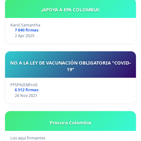
¡APOYA A EPA COLOMBIA!
Karol Samantha
7 640 firmas
2 Apr 2025
NO A LA LEY DE VACUNACIÓN OBLIGATORIA "COVID-
19"
PFSPK(EMFcol)
6 512 firmas
26 Nov 2021
Procura Colombia
Los aquí firmantes