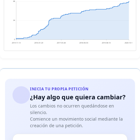
68
34
0
2014-11-13
2016-01-20
2017-03-28
2018-06-03
2019-08-10
2020-10-16
INICIA TU PROPIA PETICIÓN
¿Hay algo que quiera cambiar?
Los cambios no ocurren quedándose en
silencio.
Comience un movimiento social mediante la
creación de una petición.