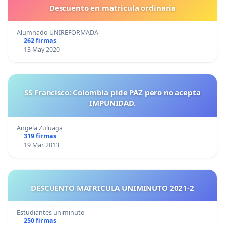
Descuento en matricula ordinaria
Alumnado UNIREFORMADA
262 firmas
13 May 2020
SS Francisco: Colombia pide PAZ pero no acepta
IMPUNIDAD.
Angela Zuluaga
319 firmas
19 Mar 2013
DESCUENTO MATRICULA UNIMINUTO 2021-2
Estudiantes uniminuto
250 firmas