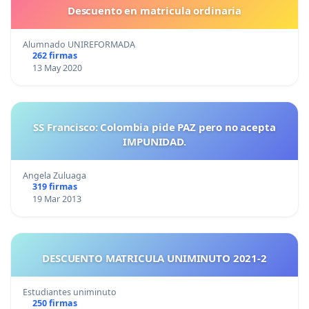
Descuento en matricula ordinaria
Alumnado UNIREFORMADA
262 firmas
13 May 2020
SS Francisco: Colombia pide PAZ pero no acepta
IMPUNIDAD.
Angela Zuluaga
319 firmas
19 Mar 2013
DESCUENTO MATRICULA UNIMINUTO 2021-2
Estudiantes uniminuto
250 firmas