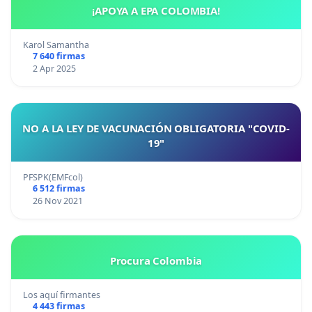
¡APOYA A EPA COLOMBIA!
Karol Samantha
7 640 firmas
2 Apr 2025
NO A LA LEY DE VACUNACIÓN OBLIGATORIA "COVID-
19"
PFSPK(EMFcol)
6 512 firmas
26 Nov 2021
Procura Colombia
Los aquí firmantes
4 443 firmas