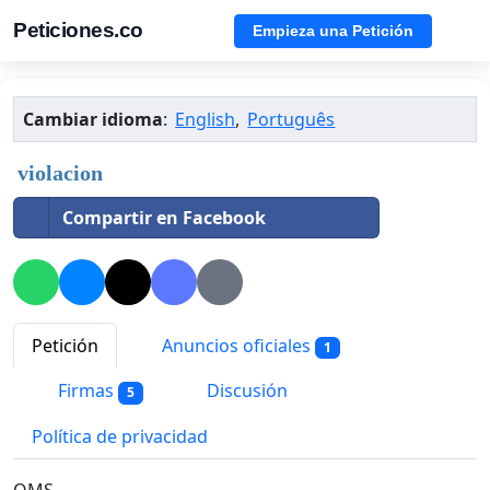
Peticiones.co
Empieza una Petición
Cambiar idioma
:
English
,
Português
violacion
Compartir en Facebook
Petición
Anuncios oficiales
1
Firmas
Discusión
5
Política de privacidad
OMS