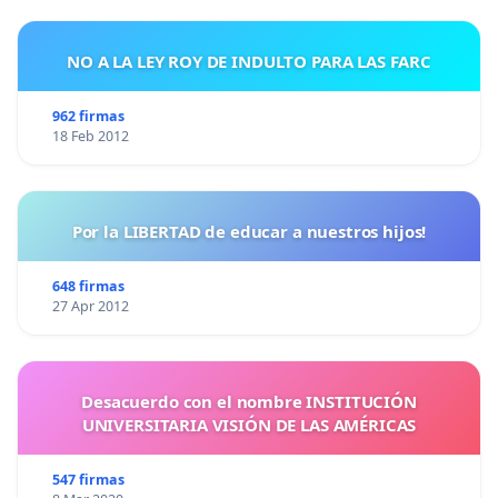
NO A LA LEY ROY DE INDULTO PARA LAS FARC
962 firmas
18 Feb 2012
Por la LIBERTAD de educar a nuestros hijos!
648 firmas
27 Apr 2012
Desacuerdo con el nombre INSTITUCIÓN
UNIVERSITARIA VISIÓN DE LAS AMÉRICAS
547 firmas