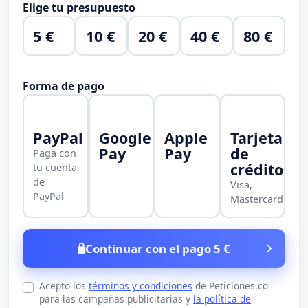
Elige tu presupuesto
5 €
10 €
20 €
40 €
80 €
Forma de pago
PayPal
Google
Apple
Tarjeta
Pay
Pay
de
Paga con
crédito
tu cuenta
de
Visa,
PayPal
Mastercard
Continuar con el pago 5 €
Acepto los
términos y condiciones
de Peticiones.co
para las campañas publicitarias y
la política de