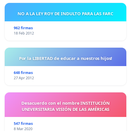
NO A LA LEY ROY DE INDULTO PARA LAS FARC
962 firmas
18 Feb 2012
Por la LIBERTAD de educar a nuestros hijos!
648 firmas
27 Apr 2012
Desacuerdo con el nombre INSTITUCIÓN
UNIVERSITARIA VISIÓN DE LAS AMÉRICAS
547 firmas
8 Mar 2020