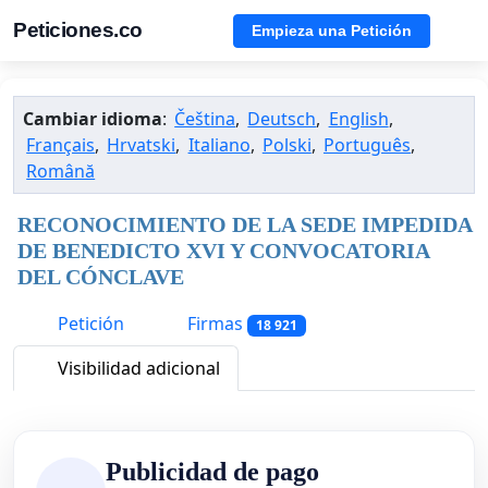
Peticiones.co
Empieza una Petición
Cambiar idioma
:
Čeština
,
Deutsch
,
English
,
Français
,
Hrvatski
,
Italiano
,
Polski
,
Português
,
Română
RECONOCIMIENTO DE LA SEDE IMPEDIDA
DE BENEDICTO XVI Y CONVOCATORIA
DEL CÓNCLAVE
Petición
Firmas
18 921
Visibilidad adicional
Publicidad de pago