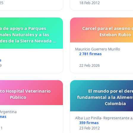
25
18 Feb 2012
a de apoyo a Parques
Carcel para el asesino 
nales Naturales y a las
Esteban Rubio
es de la Sierra Nevada de
Santa Marta
Mauricio Guerrero Murillo
2 781 firmas
s
9
22 Feb 2026
to Hospital Veterinario
El mundo por el der
Público
fundamental a la Alimen
Colombia
Argentina
rmas
Alba Luz Pinilla- Representante 
359 firmas
11
23 Feb 2012