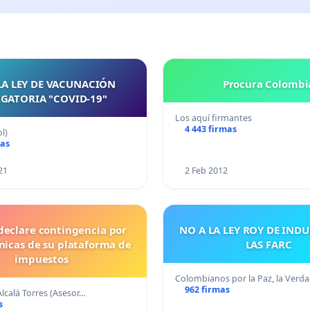
LA LEY DE VACUNACIÓN
Procura Colombi
GATORIA "COVID-19"
Los aquí firmantes
4 443 firmas
l)
mas
21
2 Feb 2012
declare contingencia por
NO A LA LEY ROY DE IND
cnicas de su plataforma de
LAS FARC
impuestos
Colombianos por la Paz, la Verd
962 firmas
Alcalá Torres (Asesor…
s