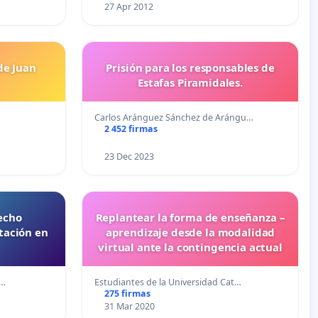
27 Apr 2012
de Juan
Prisión para los responsables de
Estafas Piramidales.
Carlos Aránguez Sánchez de Arángu…
2 452 firmas
23 Dec 2023
echo
Replantear la forma de enseñanza –
tación en
aprendizaje desde la modalidad
virtual ante la contingencia actual
a…
Estudiantes de la Universidad Cat…
275 firmas
31 Mar 2020