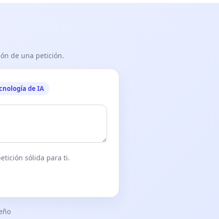
ón de una petición.
cnología de IA
tición sólida para ti.
seño