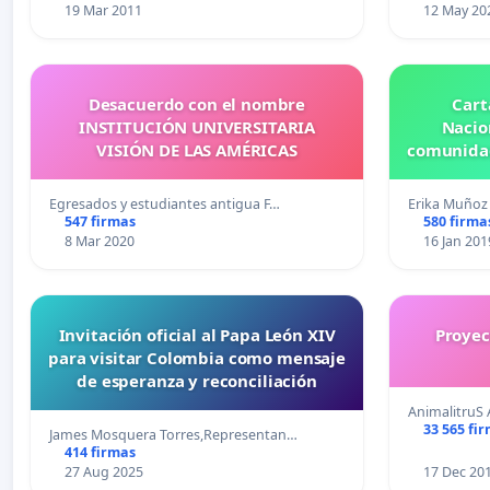
19 Mar 2011
12 May 20
Desacuerdo con el nombre
Cart
INSTITUCIÓN UNIVERSITARIA
Nacio
VISIÓN DE LAS AMÉRICAS
comunidad
Egresados y estudiantes antigua F…
Erika Muñoz
547 firmas
580 firma
8 Mar 2020
16 Jan 201
Invitación oficial al Papa León XIV
Proyec
para visitar Colombia como mensaje
de esperanza y reconciliación
AnimalitruS 
33 565 fi
James Mosquera Torres,Representan…
414 firmas
27 Aug 2025
17 Dec 20