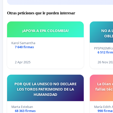
Otras peticiones que le pueden interesar
¡APOYA A EPA COLOMBIA!
NO A 
OBLI
Karol Samantha
7 640 firmas
PFSPK(EMFco
6 512 fir
2 Apr 2025
26 Nov 20
POR QUE LA UNESCO NO DECLARE
La Dian 
LOS TOROS PATRIMONIO DE LA
fallas té
HUMANIDAD
Marta Esteban
María Edith 
68 363 firmas
998 firma