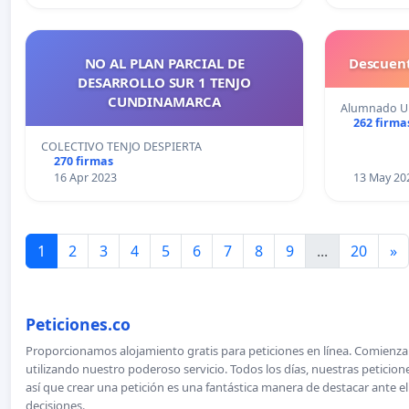
NO AL PLAN PARCIAL DE
Descuent
DESARROLLO SUR 1 TENJO
CUNDINAMARCA
Alumnado 
262 firma
COLECTIVO TENJO DESPIERTA
270 firmas
16 Apr 2023
13 May 20
1
2
3
4
5
6
7
8
9
...
20
»
Peticiones.co
Proporcionamos alojamiento gratis para peticiones en línea. Comienza 
utilizando nuestro poderoso servicio. Todos los días, nuestras petici
así que crear una petición es una fantástica manera de destacar ante e
decisiones.