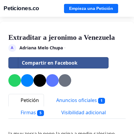
Peticiones.co
Empieza una Petición
Extraditar a jeronimo a Venezuela
Adriana Melo Chupa
·
A
Compartir en Facebook
Petición
Anuncios oficiales
1
Firmas
Visibilidad adicional
5
la muy zorra le pego la gripa a medio salesiano